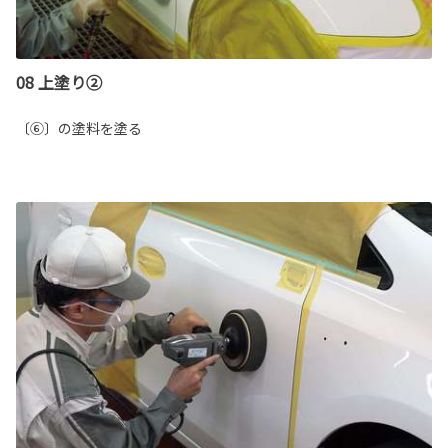
08 上塗り②
〔⑥〕の塗料を塗る