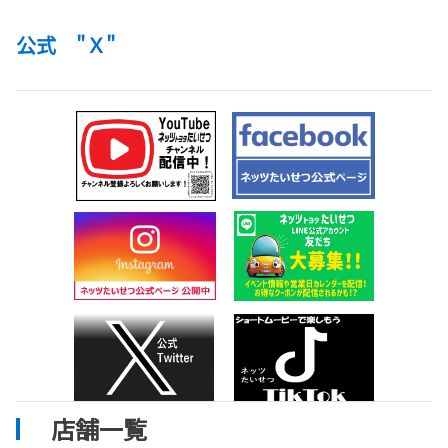
最新の納期をチェックできるページを更新しま
公式 "Ｘ"
した！
ぜひ、ご覧いただき、検討下さい！
詳しくはこちら
2026-07-01
ハイランダーを、8月1日より発売しま
す。
トヨタの米国工場で生産したハイランダーを、8
月1日より発売します。
詳しくはこちら
2026-06-21
試乗車・展示車情報を更新しました！
店舗一覧
稚内店ハイラックス、名寄店ランクルＦＪ、旭
川店ハイラックスを展示始まりました！