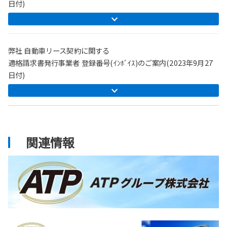
日付)
2025-12-17
NEW[RAV4]登場
弊社 自動車リース契約に関する
新しくなったRAV4は標準「Ｚ」とオフロード
「Adventure」の2種類が発表！当社でも旭川
適格請求書発行事業者 登録番号(ｲﾝﾎﾞｲｽ)のご案内(2023年9月27
店、稚内店、名寄店で展示を開始
日付)
詳しくはこちら
2025-11-17
関連情報
北海道レーシングCUP 道北地区大会を開
催しました。
北海道レーシングCUP 道北地区大会を開催しま
した。
選抜されたプレイヤーの白熱したバトルが繰り
広げられました。
2025-10-22