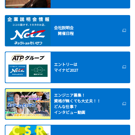
2026-04-03
ランドクルーザー“250”シリーズのガソリ
ン車を一部改良
ランドクルーザー“250”シリーズのガソリン車
会社説明会
を一部改良し、4月3日に発売しました。
開催日程
詳しくはこちら
2026-03-13
エントリーは
GRヤリスの一部改良モデルを発表
マイナビ2027
GRヤリスの一部改良モデルを発表し、3月13日
より注文を受け付け、4月6日より発売します。
エンジニア募集！
詳しくはこちら
資格が無くても大丈夫！！
どんな仕事？
インタビュー動画
2026-02-25
バッテリーEV 新型車「bZ4X Touring」を
発売