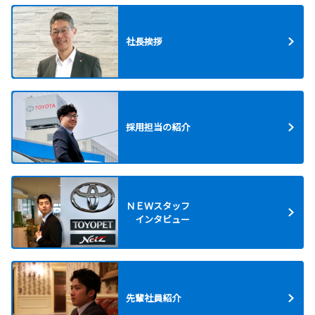
2026-05-14
社長挨拶
ランドクルーザー、新型車“FJ”シリーズ
を発売
ランドクルーザー（以下ランクル）に“FJ”シリ
ーズを新たにラインアップし、5月14日に発売
しました。
採用担当の紹介
詳しくはこちら
2026-04-10
ＮＥＷスタッフ
ノアならびにヴォクシーを一部改良
インタビュー
ノアならびにヴォクシーを一部改良し、5月6日
に発売します。
詳しくはこちら
先輩社員紹介