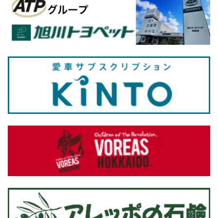
展示車情報を更新しました！
展示車にノア、アルファードを追加しました
2025-09-21
ALL TOYOTA 2025 特別体験DAY開催
ALL TOYOTA 2025 トヨタ自動車士別試験場 テ
ストコース特別体験DAYが、9月21日(日)に行わ
れました。
旭川地区トヨタ販売店から応募頂き当選された
お客様に参加いただきました。
当日は、テストドライバーによる高速バンクコースの同乗走行体験や、EV車「b
Z4X」の先端安全技術機能とEV車ならではの走行性能などを体験していただきま
した。
ご参加いただいた皆さま、誠にありがとうございました。
2025-09-14
トリプルアシストページを更新しました
ネッツトヨタたいせつはお客様へ買い易さをト
リプルアシスト！残価設定型割賦に自動車保
険、トヨタカードのキャッシュバックでアシス
ト！