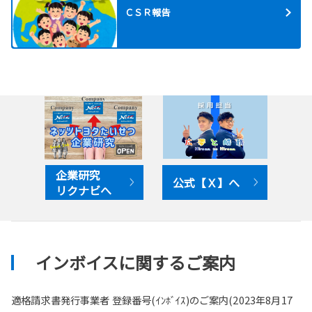
「bZ4X」に続く新たなバッテリーEV「bZ4X T
ＣＳＲ報告
ouring」を2月25日に発売しました。
詳しくはこちら
2026-02-20
ヤリス・ヤリス クロスを一部改良
ヤリス・ヤリス クロスを一部改良し、3月2日に
発売します。
企業研究
詳しくはこちら
公式【Ｘ】へ
リクナビへ
2025-12-21
北海道レーシングCUP 全道大会を開催し
ました。
インボイスに関するご案内
北海道レーシングCUP 全道大会をオンラインで
開催しました。
全道4か所をオンライン接続して、選抜されたプ
適格請求書発行事業者 登録番号(ｲﾝﾎﾞｲｽ)のご案内(2023年8月17
レイヤーの白熱したバトルが繰り広げられました。