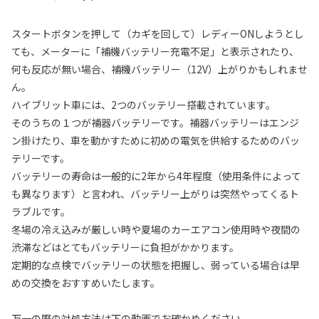
スタートボタンを押して（カギを回して）レディーONしようとし
ても、メーターに「補機バッテリー充電不足」と表示されたり、
何も反応が無い場合、補機バッテリー（12V）上がりかもしれませ
ん。
ハイブリット車には、2つのバッテリー搭載されています。
そのうちの１つが補器バッテリーです。補器バッテリーはエンジ
ン掛けたり、車を動かすために初めの電気を供給するためのバッ
テリーです。
バッテリーの寿命は一般的に2年から4年程度（使用条件によって
も異なります）と言われ、バッテリー上がりは突然やってくるト
ラブルです。
冬場の冷え込みが厳しい時や夏場のカーエアコン使用時や夜間の
渋滞などはとてもバッテリーに負担がかかります。
定期的な点検でバッテリーの状態を把握し、弱っている場合は早
めの交換をおすすめいたします。
万一の際の対処方法は下の動画でお確かめください。