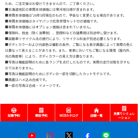
ため、ご注文後はお受けできませんので、ご了承ください。
■北海道地区の車両本体価格には寒冷地仕様が含まれます。
■車両本体価格は'26年5月現在のもので、予告なく変更となる場合があります。
■車両本体価格はタイヤパンク応急修理キット付の価格です。
■車両本体価格にはオプション価格は含まれていません。
■保険料、税金（除く消費税）、登録料などの諸費用は別途申し受けます。
■自動車リサイクル法の施行により、リサイクル料金が別途必要となります。
■ボディカラーおよび内装色は撮影の条件、ご覧になる表示画面によって実際の色と
は異なって見えることがあります。また、実車においてもご覧になる環境（屋内外、
光の角度等）により、ボディカラーの見え方は異なります。
■写真は機能説明のために各ランプを点灯したものです。実際の走行状態を示すも
のではありません。
■写真は機能説明のためにボディの一部を切断したカットモデルです。
■画面はハメ込み合成です。
■一部の写真は合成・イメージです。
見積りシミュレ
試乗予約
商談予約
WEBカタログ
店舗一覧
ーション