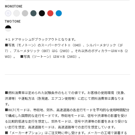
MONOTONE
TWO TONE
＊1. ドアサッシュがブラックアウトとなります。
■写真（モノトーン）のスーパーホワイトⅡ〈040〉、シルバーメタリック〈1F
7〉、ブルーメタリック〈8X7〉はG（2WD）。それ以外のボディカラーはW×B（2
WD）。 ■写真（ツートーン）はW×B（2WD）。
■燃料消費率は定められた試験条件のもとでの値です。お客様の使用環境（気象、
渋滞等）や運転方法（急発進、エアコン使用等）に応じて燃料消費率は異なりま
す。
■WLTCモードは、市街地、郊外、高速道路の各走行モードを平均的な使用時間配分
で構成した国際的な走行モードです。市街地モードは、信号や渋滞等の影響を受け
る比較的低速な走行を想定し、郊外モードは、信号や渋滞等の影響をあまり受けな
い走行を想定、高速道路モードは、高速道路等での走行を想定しています。
■「メーカーオプション」はご注文時に申し受けます。メーカーの工場で装着する