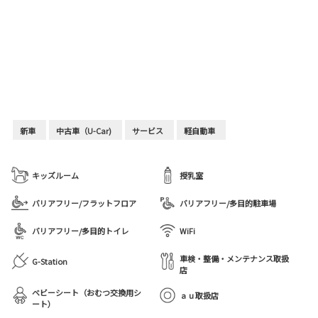
新車
中古車（U-Car)
サービス
軽自動車
キッズルーム
授乳室
バリアフリー/フラットフロア
バリアフリー/多目的駐車場
バリアフリー/多目的トイレ
WiFi
車検・整備・メンテナンス取扱
G-Station
店
ベビーシート（おむつ交換用シ
ａｕ取扱店
ート）