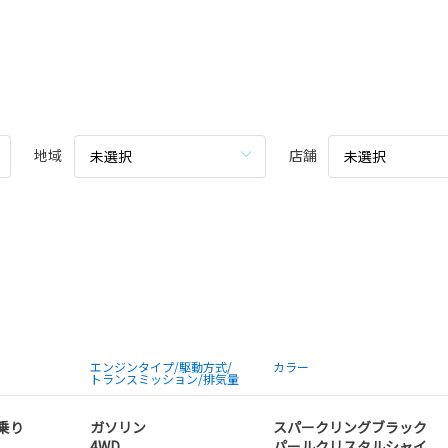
地域
店舗
未選択
未選択
エンジンタイプ/駆動方式/
カラー
トランスミッション/排気量
人乗り
ガソリン
スパークリングブラック
4WD
パールクリスタルシャイ