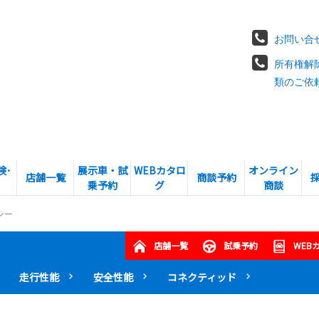
お問い合
所有権解
類のご依
険･
展示車・試
WEBカタロ
オンライン
店舗一覧
商談予約
乗予約
グ
商談
シー
店舗一覧
試乗予約
WEB
走行性能
安全性能
コネクティッド