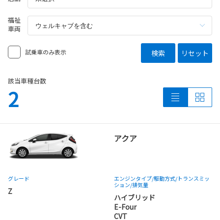
福祉
車両
試乗車のみ表示
検索
リセット
該当車種台数
2
アクア
グレード
エンジンタイプ
/駆動方式/
トランスミッ
ション
/排気量
Z
ハイブリッド
E-Four
CVT