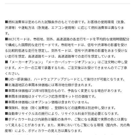
■燃料消費率は定められた試験条件のもとでの値です。お客様の使用環境（気象、
渋滞等）や運転方法（急発進、エアコン使用等）に応じて燃料消費率は異なりま
す。
■WLTCモードは、市街地、郊外、高速道路の各走行モードを平均的な使用時間配分
で構成した国際的な走行モードです。市街地モードは、信号や渋滞等の影響を受け
る比較的低速な走行を想定し、郊外モードは、信号や渋滞等の影響をあまり受けな
い走行を想定、高速道路モードは、高速道路等での走行を想定しています。
■「メーカーオプション」「メーカーパッケージオプション」はご注文時に申し受
けます。メーカーの工場で装着するため、ご注文後はお受けできませんのでご了承
ください。
■Uの一部装備は、ハードウェアアップグレードとして後付けが可能となります。
■北海道地区の車両本体価格には寒冷地仕様が含まれます。
■車両本体価格は'25年9月現在のもので、予告なく変更となる場合があります。
■車両本体価格はタイヤパンク応急修理キット付の価格です。
■車両本体価格にはオプション価格は含まれていません。
■保険料、税金（除く消費税）、登録料などの諸費用は別途申し受けます。
■自動車リサイクル法の施行により、リサイクル料金が別途必要となります。
■ボディカラーおよび内装色は撮影の条件や、ご覧になる画面で実際の色とは異な
って見えることがあります。また、実車においてもご覧になる環境（屋内外、光の角
度等）により、ボディカラーの見え方は異なります。