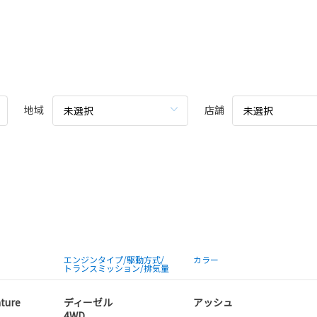
地域
店舗
未選択
未選択
エンジンタイプ/駆動方式/
カラー
トランスミッション/排気量
ture
ディーゼル
アッシュ
4WD