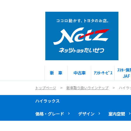
ｽﾏﾎ･保
新 車
中古車
ｱﾌﾀｰｻｰﾋﾞｽ
JAF
トップページ
新車取り扱いラインナップ
ハイラ
ハイラックス
価格・グレード
デザイン
室内空間