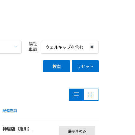
福祉
ウェルキャブを含む
車両
検索
リセット
配備店舗
神居店（旭川）
展示車のみ