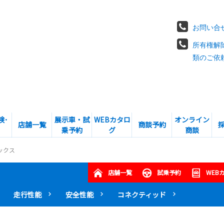
お問い合
所有権解
類のご依
険･
展示車・試
WEBカタロ
オンライン
店舗一覧
商談予約
乗予約
グ
商談
ックス
店舗一覧
試乗予約
WEB
走行性能
安全性能
コネクティッド