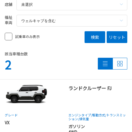
店舗
福祉
車両
試乗車のみ表示
検索
リセット
該当車種台数
2
ランドクルーザー FJ
グレード
エンジンタイプ
/駆動方式/
トランスミッ
ション
/排気量
VX
ガソリン
4WD