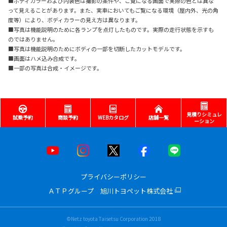
■ボディカラーおよび内装色は撮影の条件や、ご覧になる画面で実際の色とは異な
って見えることがあります。また、実車においてもご覧になる環境（屋内外、光の角
度等）により、ボディカラーの見え方は異なります。
■写真は機能説明のために各ランプを点灯したものです。実際の走行状態を示すも
のではありません。
■写真は機能説明のためにボディの一部を切断したカットモデルです。
■画面はハメ込み合成です。
■一部の写真は合成・イメージです。
見積りシミュレ
試乗予約
商談予約
WEBカタログ
店舗一覧
ーション
プライバシーポリシー
ＡＴＰグループ 旭川トヨペット株式会社
©Netz toyota Taisetsu Corporation 2018