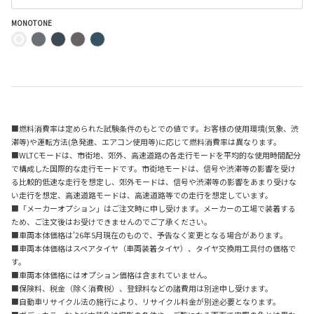
MONOTONE
■燃料消費率は定められた試験条件のもとでの値です。お客様の使用環境(気象、渋
滞等)や運転方法(急発進、エアコン使用等)に応じて燃料消費率は異なります。
■WLTCモードは、市街地、郊外、高速道路の各走行モードを平均的な使用時間配分
で構成した国際的な走行モードです。市街地モードは、信号や渋滞等の影響を受け
る比較的低速な走行を想定し、郊外モードは、信号や渋滞等の影響をあまり受けな
い走行を想定、高速道路モードは、高速道路等での走行を想定しています。
■「メーカーオプション」はご注文時に申し受けます。メーカーの工場で装着する
ため、ご注文後はお受けできませんのでご了承ください。
■車両本体価格は'26年5月現在のもので、予告なく変更となる場合があります。
■車両本体価格はスペアタイヤ（車両装着タイヤ）、タイヤ交換用工具付の価格で
す。
■車両本体価格にはオプション価格は含まれていません。
■保険料、税金（除く消費税）、登録料などの諸費用は別途申し受けます。
■自動車リサイクル法の施行により、リサイクル料金が別途必要となります。