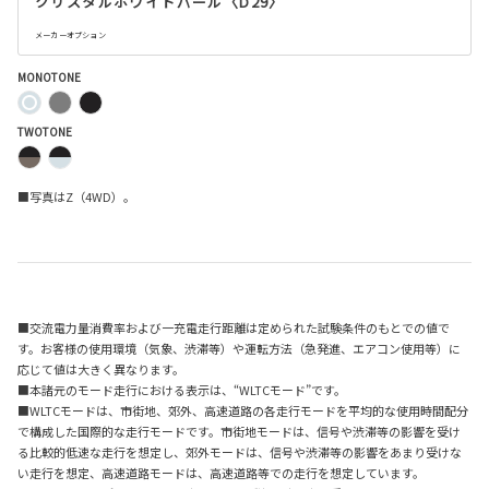
クリスタルホワイトパール〈D29〉
メーカーオプション
MONOTONE
TWOTONE
■写真はZ（4WD）。
■交流電力量消費率および一充電走行距離は定められた試験条件のもとでの値で
す。お客様の使用環境（気象、渋滞等）や運転方法（急発進、エアコン使用等）に
応じて値は大きく異なります。
■本諸元のモード走行における表示は、“WLTCモード”です。
■WLTCモードは、市街地、郊外、高速道路の各走行モードを平均的な使用時間配分
で構成した国際的な走行モードです。市街地モードは、信号や渋滞等の影響を受け
る比較的低速な走行を想定し、郊外モードは、信号や渋滞等の影響をあまり受けな
い走行を想定、高速道路モードは、高速道路等での走行を想定しています。