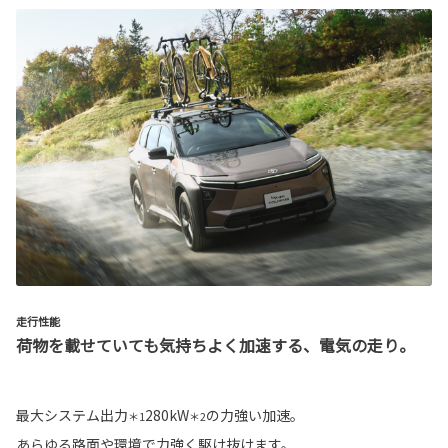
走行性能
荷物を載せていても気持ちよく加速する、電気の走り。
最大システム出力
280kW
の力強い加速。
＊1
＊2
あらゆる路面や環境で力強く駆け抜けます。