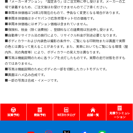
■「メーカーオプション」「設定あり」はご注文時に申し受けます。メーカーの工
場で装着するため、ご注文後はお受けできませんのでご了承ください。
■車両本体価格は'26年2月現在のもので、予告なく変更となる場合があります。
■車両本体価格はタイヤパンク応急修理キット付の価格です。
■車両本体価格にはオプション価格は含まれていません。
■保険料、税金（除く消費税）、登録料などの諸費用は別途申し受けます。
■自動車リサイクル法の施行により、リサイクル料金が別途必要となります。
■ボディカラーおよび内装色は撮影の条件や、ご覧になる印刷物または画面で実際
の色とは異なって見えることがあります。また、実車においてもご覧になる環境（屋
内外、光の角度等）により、ボディカラーの見え方は異なります。
■写真は機能説明のために各ランプを点灯したものです。実際の走行状態を示すも
のではありません。
■写真は機能説明のためにボディの一部を切断したカットモデルです。
■画面はハメ込み合成です。
■一部の写真は合成・イメージです。
見積りシミュレ
試乗予約
商談予約
WEBカタログ
店舗一覧
ーション