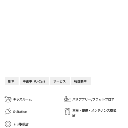
新車
中古車（U-Car)
サービス
軽自動車
キッズルーム
バリアフリー/フラットフロア
車検・整備・メンテナンス取扱
G-Station
店
ａｕ取扱店