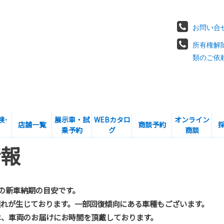
お問い合
所有権解
類のご依
険･
展示車・試
WEBカタロ
オンライン
店舗一覧
商談予約
乗予約
グ
商談
情報
での新車納期の目安です。
れが生じております。一部回復傾向にある車種もございます。
は、車両のお届けにお時間を頂戴しております。