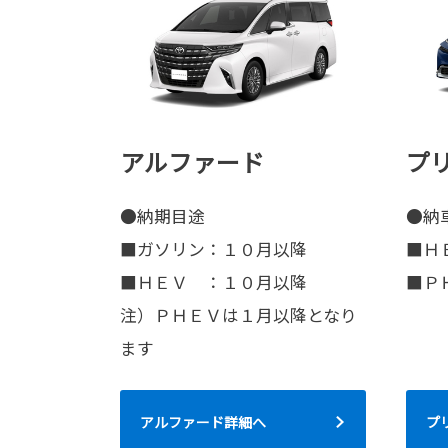
アルファード
プ
●納期目途
●納
■ガソリン：１０月以降
■Ｈ
■ＨＥＶ ：１０月以降
■Ｐ
注）ＰＨＥＶは１月以降となり
ます
アルファード詳細へ
プ