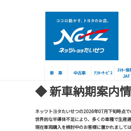
ｽﾏﾎ･保
新 車
中古車
ｱﾌﾀｰｻｰﾋﾞｽ
JAF
◆ 新車納期案内
ネッツトヨタたいせつの2026年07月下旬時点
世界的な半導体不足により、多くの車種で生産遅
現在車両購入を検討中のお客様に置かれまして