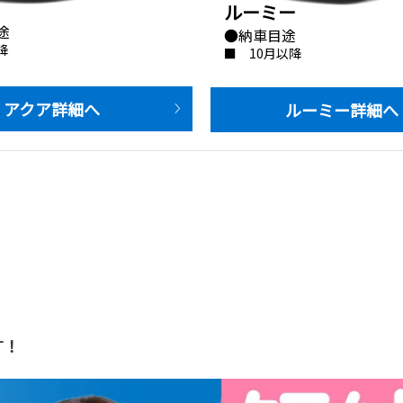
ルーミー
途
●納車目途
降
■　10月以降
          アクア詳細へ
                 ルーミー詳細へ
す！