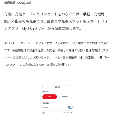
普通充電（200V/16A）
付属の充電ケーブルとコンセントをつなぐだけで手軽に充電可
能。外出先でも充電でき、最寄りの充電スポットもスマートフォ
ンアプリ「My TOYOTA+」から簡単に探せます。
＊1.EVモードからHVモードに切り替わった状態から、満充電までのおおよその目安
です。駆動用電池の残量や温度・外気温・接続した電源の状態・普通充電器（スタ
ンド）の仕様などにより変わります。 ＊2.トヨタ自動車（株）測定値。 ■「My
TOYOTA+」のご利用にはT-Connect契約が必要です。