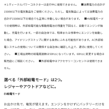
＊1.ヴィークルパワーコネクターは走行中に使用できません。 ■消費電力の合計が
1500W以下の電気製品をご使用ください。ただし、電気製品によっては消費電力の
合計が1500W以下の場合でも正常に作動しない場合があります。 ■HV給電モード
での使用時は、外部給電可能な駆動用電池の残量を下回ると、自動でエンジンが始
動し、充電を行います。一部の自治体では、駐車または停車中にエンジンを始動し
た場合、アイドリングストップに関する条例にふれる可能性があります。AC外部給
電システムの使用については関係する自治体に確認した上で、適切に使用してくだ
さい。 ■工場出荷時の給電周波数は50Hzになっています。60Hzに変更する場合は
販売店にご相談ください。 ■外部給電中はアクセサリーコンセントは使用できま
せん。
選べる「外部給電モード」は2つ。
レジャーやアウトドアなどに。
EV給電モード
お出かけ先で、電気が使えます。エンジンをかけずにバッテリーだけを