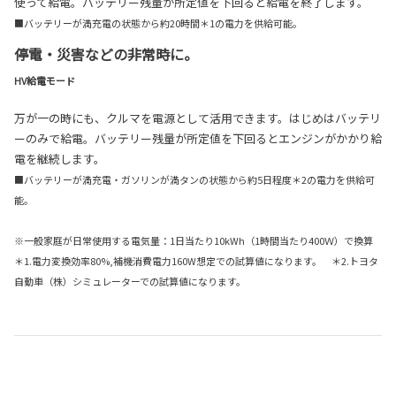
使って給電。バッテリー残量が所定値を下回ると給電を終了します。
■バッテリーが満充電の状態から約20時間＊1の電力を供給可能。
停電・災害などの非常時に。
HV給電モード
万が一の時にも、クルマを電源として活用できます。はじめはバッテリ
ーのみで給電。バッテリー残量が所定値を下回るとエンジンがかかり給
電を継続します。
■バッテリーが満充電・ガソリンが満タンの状態から約5日程度＊2の電力を供給可
能。
※一般家庭が日常使用する電気量：1日当たり10kWh（1時間当たり400Ｗ）で換算
＊1.電力変換効率80%,補機消費電力160W想定での試算値になります。 ＊2.トヨタ
自動車（株）シミュレーターでの試算値になります。