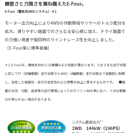
緻密さと力強さを兼ね備えたE-Four。
E-Four（電気式4WDシステム）＊1
モーター出力向上により4WDの作動領域やリヤへのトルク配分を
拡大。滑りやすい路面でのさらなる安心感に加え、ドライ路面で
の力強い発進や旋回時のライントレース性を向上しました。
［E-Four車に標準装備］
＊1. E-Fourは、機械式4WDとは機構および性能が異なります。さまざまな走行状態
に応じてFF（前輪駆動）走行状態から4WD（4輪駆動）走行状態まで自動的に制御
し、安定した操縦性・走行の安定性および燃費の向上に寄与するものです。 ■路
面の状況、勾配、高速等の走行環境によってはガソリン4WD車に比べ、十分な駆動
力が得られない場合があります。