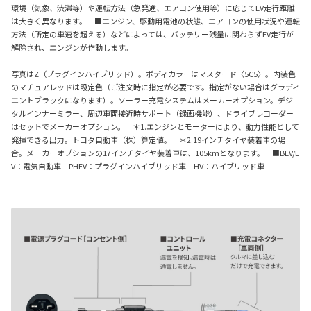
環境（気象、渋滞等）や運転方法（急発進、エアコン使用等）に応じてEV走行距離
は大きく異なります。 ■エンジン、駆動用電池の状態、エアコンの使用状況や運転
方法（所定の車速を超える）などによっては、バッテリー残量に関わらずEV走行が
解除され、エンジンが作動します。
写真はZ（プラグインハイブリッド）。ボディカラーはマスタード〈5C5〉。内装色
のマチュアレッドは設定色（ご注文時に指定が必要です。指定がない場合はグラディ
エントブラックになります）。ソーラー充電システムはメーカーオプション。デジ
タルインナーミラー、周辺車両接近時サポート（録画機能）、ドライブレコーダー
はセットでメーカーオプション。 ＊1.エンジンとモーターにより、動力性能として
発揮できる出力。トヨタ自動車（株）算定値。 ＊2.19インチタイヤ装着車の場
合。メーカーオプションの17インチタイヤ装着車は、105kmとなります。 ■BEV/E
V：電気自動車 PHEV：プラグインハイブリッド車 HV：ハイブリッド車