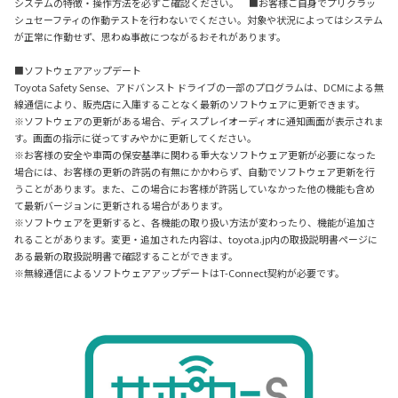
システムの特徴・操作方法を必ずご確認ください。 ■お客様ご自身でプリクラッ
シュセーフティの作動テストを行わないでください。対象や状況によってはシステム
が正常に作動せず、思わぬ事故につながるおそれがあります。
■ソフトウェアアップデート
Toyota Safety Sense、アドバンスト ドライブの一部のプログラムは、DCMによる無
線通信により、販売店に入庫することなく最新のソフトウェアに更新できます。
※ソフトウェアの更新がある場合、ディスプレイオーディオに通知画面が表示されま
す。画面の指示に従ってすみやかに更新してください。
※お客様の安全や車両の保安基準に関わる重大なソフトウェア更新が必要になった
場合には、お客様の更新の許諾の有無にかかわらず、自動でソフトウェア更新を行
うことがあります。また、この場合にお客様が許諾していなかった他の機能も含め
て最新バージョンに更新される場合があります。
※ソフトウェアを更新すると、各機能の取り扱い方法が変わったり、機能が追加さ
れることがあります。変更・追加された内容は、toyota.jp内の取扱説明書ページに
ある最新の取扱説明書で確認することができます。
※無線通信によるソフトウェアアップデートはT-Connect契約が必要です。