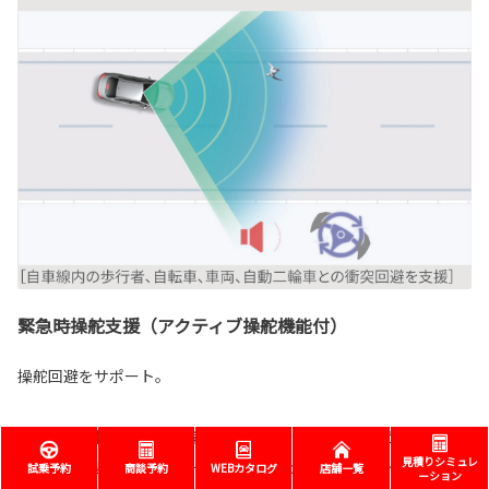
緊急時操舵支援（アクティブ操舵機能付）
操舵回避をサポート。
歩行者、自転車、自動二輪車、車両と衝突する可能性が高く、自
見積りシミュレ
車線内に回避するための十分なスペースがある場合、ドライバー
試乗予約
商談予約
WEBカタログ
店舗一覧
ーション