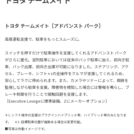
トヨタ チームメイト
トヨタ チームメイト［アドバンスト パーク］
高度運転支援で、駐車をもっとスムーズに。
スイッチを押すだけで駐車操作を支援してくれるアドバンスト パーク
がさらに進化。並列駐車においては従来のバック駐車に加え、前向き駐
車、バック出庫、前向き出庫が可能になりました。ステアリング、アク
セル、ブレーキ、シフト
の全操作をクルマが支援してくれるため、
＊1
安心してラクに停められます。また、カメラやソナーによって、周囲を
監視しながら駐車を支援。障害物を検知した場合には警報を鳴らし、ブ
レーキ制御を行うことで接触回避を支援します。
［Executive Loungeに標準装備、Zにメーカーオプション］
＊1. シフト操作の支援はプラグインハイブリッド車、ハイブリッド車のみとなりま
す。 ＊2. 目標駐車位置が複数ある場合は変更可能。
■写真は作動イメージです。