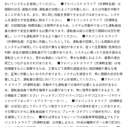
おいてシステムを使用してください。 ■アドバンスト ドライブ（渋滞時支援）は
周囲の状況･道路の状態･運転者の状態によっては作動しない、または作動を中断す
ることがあります。また、常に同じ性能を発揮できるものではありません。システ
ムを過信せず安全運転に努めてください。 ■アドバンスト ドライブ（渋滞時支
援）の認識性能･制御性能には限界があるため、システム作動中であっても運転者自
身の操作で安全を確保する必要があります。運転者は自らの責任で周囲の状況を把
握し、いつでも運転操作できるよう備えてください。 ■アドバンスト ドライブ
（渋滞時支援）が正常に作動していたとしても、運転者が認識している周囲の状況
とシステムが検知している状況が異なる場合があります。従って注意義務･危険性の
判断･安全の確保は運転者が行う必要があります。システムに頼ったり安全を委ねる
運転をしたりすると、思わぬ事故につながり、重大な傷害におよぶか、最悪の場合
死亡につながるおそれがあります。 ■アドバンスト ドライブ（渋滞時支援）は地
図情報をもとに制御するため、工事などで実際の道路状況と地図情報が異なる場
合、正常に作動しないおそれがあります。システムを過信せず、常に周囲の状況を把
握した上で、運転者の責任においてシステムを使用してください。 ■アドバンス
ト ドライブ（渋滞時支援）作動中でも運転者での操作が必要となる状況があるた
め、運転者自身で視界を確保する必要があります。常に視界を確保できるよう、次
の機能をご使用ください（ヘッドランプ/ワイパー/フロントデフロスター･リヤウイ
ンドゥデフォッガー･ドアミラーヒーター）。 ■アドバンスト ドライブ（渋滞時支
援）は状況に応じてディスプレイ表示でステアリングの保持を促すことがあります。
その際はただちに運転者自身でアクセル･ブレーキ･ステアリング操作を行い、安全
を確保してください。 ■例えば次のようなシーンでは自動車専用道路上でもアド
バンスト ドライブ（渋滞時支援）は作動しません（中央分離帯がポール等で区切ら