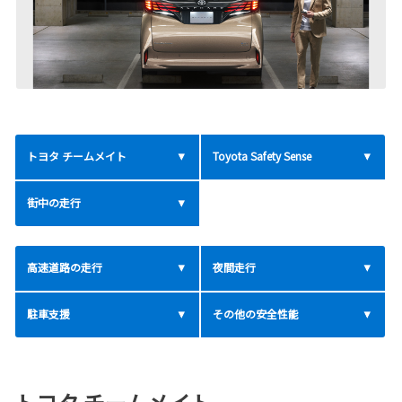
トヨタ チームメイト
Toyota Safety Sense
街中の走行
高速道路の走行
夜間走行
駐車支援
その他の安全性能