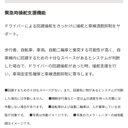
緊急時操舵支援機能
ドライバーによる回避操舵をきっかけに操舵と車線逸脱抑制をサ
ポート。
歩行者、自転車、車両、自動二輪車と衝突する可能性が高く、自
車線内に回避するための十分なスペースがあるとシステムが判断
した場合で、ドライバーの回避操舵があった時、操舵支援を行
い、車両安定性確保と車線逸脱抑制に寄与します。
■回避するための十分なスペースがない、また、回避先に物があるとシステムが判断
した場合には作動しません。 ■横断歩行者など一定以上の速度を持った対象には
作動しない場合があります。 ■自転車および自動二輪車は、人が乗車している状
態が対象です。 ■写真は作動イメージです。 ■写真のカメラ・レーダーの検知範
囲はイメージです。