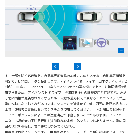
+
＊1. 一部を除く高速道路、自動車専用道路の本線。このシステムは自動車専用道路
判定でナビ地図データを使用します。ディスプレイオーディオ（コネクティッドナビ
対応）Plusは、T-Connect・コネクティッドナビの契約切れであっても地図情報を利
用できるため、アドバンスト ドライブ（渋滞時支援）の継続使用が可能です。ただ
し地図情報が更新されなくなるため、実際の道路状況と異なることでシステムが正
常に作動しないおそれがあります。システムを過信せず、常に周囲の状況を把握した
上で、運転者の責任においてシステムを使用してください。 ＊2. 周囲の状況やド
ライバーポジションによっては注意喚起が作動しないことがあります。ドライバーモ
ニターは運転者の不注意行動や姿勢崩れを未然に防ぐものではありません。常に周
囲の状況を把握し、安全運転に努めてください。
■写真は作動イメージです。 ■写真のカメラ・レーダーの検知範囲はイメージで