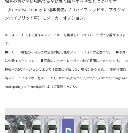
齢者の方が広い場所で安全に乗り降りする時などに便利です。
［Executive Loungeに標準装備。Z（ハイブリッド車、プラグイ
ンハイブリッド車）にメーカーオプション］
＊1. スマートフォン操作はスマートキーを携帯したドライバーが行う必要がありま
す。
■リモート機能のご利用には別途対応可能なスマートフォンが必要です。 ■写真
は作動イメージです。 ■写真のカメラ・レーダーの検知範囲はイメージです。 ※
機種やOSのバージョンによっては正常に作動しない場合があります。 ※動作確認
済スマートフォンの一覧は、こちら（https://toyota.jp/info/ap_remote/images/re
motepark_confirmed.pdf）よりご確認ください。