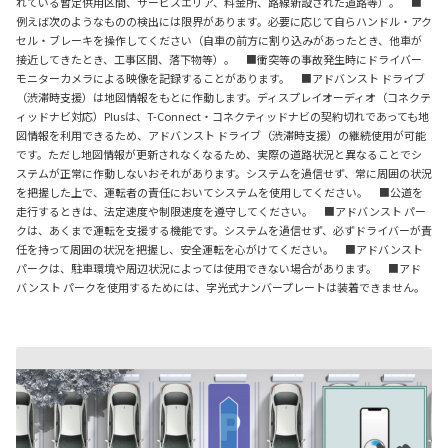
れている暫定供用区間、サービスエリア、料金所、路線新設された道路等）。 ■
例えば次のようなものの検出には限界があります。必要に応じて自らハンドル・アク
セル・ブレーキを操作してください（自車の前方に割り込みがあったとき、他車が
接近してきたとき、工事区間、落下物等）。 ■衝突等の事故発生時にドライバー
モニターカメラによる映像を記録することがあります。 ■アドバンスト ドライブ
（渋滞時支援）は地図情報をもとに作動します。ディスプレイオーディオ（コネクテ
ィッドナビ対応）Plusは、T-Connect・コネクティッドナビの契約切れであっても地
図情報を利用できるため、アドバンスト ドライブ（渋滞時支援）の継続使用が可能
です。ただし地図情報が更新されなくなるため、実際の道路状況と異なることでシ
ステムが正常に作動しないおそれがあります。システムを過信せず、常に周囲の状況
を把握した上で、運転者の責任においてシステムを使用してください。 ■公道を
走行するときは、法定速度や制限速度を遵守してください。 ■アドバンスト パー
クは、あくまで運転を支援する機能です。システムを過信せず、必ずドライバーが責
任を持って周囲の状況を把握し、安全運転を心がけてください。 ■アドバンスト
パークは、駐車環境や周辺状況によっては使用できない場合があります。 ■アド
バンスト パークを使用するためには、字光式ナンバープレートは装着できません。