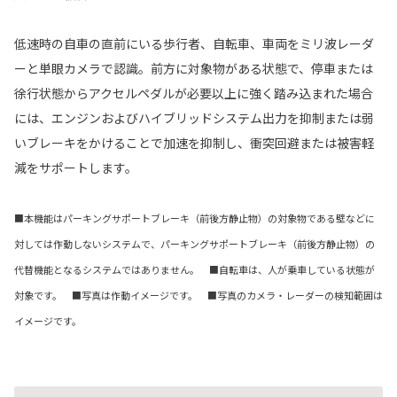
低速時の自車の直前にいる歩行者、自転車、車両をミリ波レーダ
ーと単眼カメラで認識。前方に対象物がある状態で、停車または
徐行状態からアクセルペダルが必要以上に強く踏み込まれた場合
には、エンジンおよびハイブリッドシステム出力を抑制または弱
いブレーキをかけることで加速を抑制し、衝突回避または被害軽
減をサポートします。
■本機能はパーキングサポートブレーキ（前後方静止物）の対象物である壁などに
対しては作動しないシステムで、パーキングサポートブレーキ（前後方静止物）の
代替機能となるシステムではありません。 ■自転車は、人が乗車している状態が
対象です。 ■写真は作動イメージです。 ■写真のカメラ・レーダーの検知範囲は
イメージです。