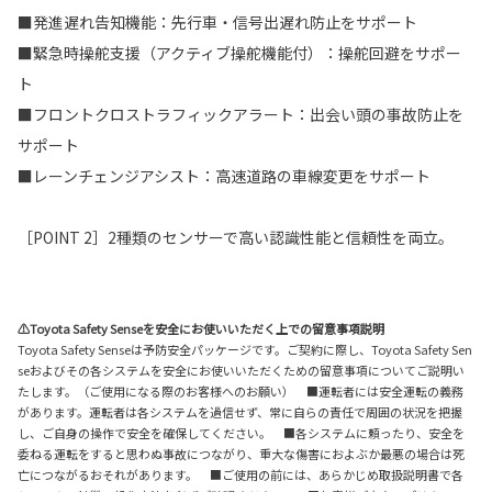
■発進遅れ告知機能：先行車・信号出遅れ防止をサポート
■緊急時操舵支援（アクティブ操舵機能付）：操舵回避をサポー
ト
■フロントクロストラフィックアラート：出会い頭の事故防止を
サポート
■レーンチェンジアシスト：高速道路の車線変更をサポート
［POINT 2］2種類のセンサーで高い認識性能と信頼性を両立。
⚠Toyota Safety Senseを安全にお使いいただく上での留意事項説明
Toyota Safety Senseは予防安全パッケージです。ご契約に際し、Toyota Safety Sen
seおよびその各システムを安全にお使いいただくための留意事項についてご説明い
たします。（ご使用になる際のお客様へのお願い） ■運転者には安全運転の義務
があります。運転者は各システムを過信せず、常に自らの責任で周囲の状況を把握
し、ご自身の操作で安全を確保してください。 ■各システムに頼ったり、安全を
委ねる運転をすると思わぬ事故につながり、重大な傷害におよぶか最悪の場合は死
亡につながるおそれがあります。 ■ご使用の前には、あらかじめ取扱説明書で各