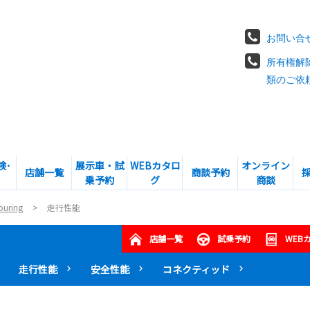
お問い合
所有権解
類のご依
険･
展示車・試
WEBカタロ
オンライン
店舗一覧
商談予約
乗予約
グ
商談
ouring
走行性能
店舗一覧
試乗予約
WEB
走行性能
安全性能
コネクティッド