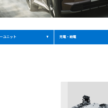
ーユニット
充電・給電
。