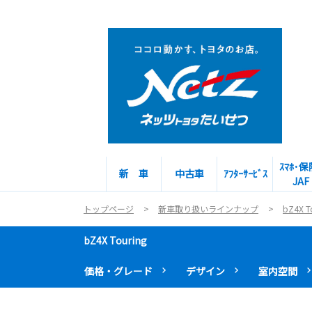
ｽﾏﾎ･保
新 車
中古車
ｱﾌﾀｰｻｰﾋﾞｽ
JAF
トップページ
新車取り扱いラインナップ
bZ4X T
bZ4X Touring
価格・グレード
デザイン
室内空間