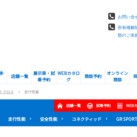
お問い合
所有権解
類のご依
険･
展示車・試
WEBカタロ
オンライン
店舗一覧
商談予約
乗予約
グ
商談
ラ クロス
走行性能
店舗一覧
試乗予約
WEB
走行性能
安全性能
コネクティッド
GR SPOR