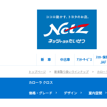
ｽﾏﾎ･保
新 車
中古車
ｱﾌﾀｰｻｰﾋﾞｽ
JAF
トップページ
新車取り扱いラインナップ
カロー
カローラ クロス
価格・グレード
デザイン
室内空間