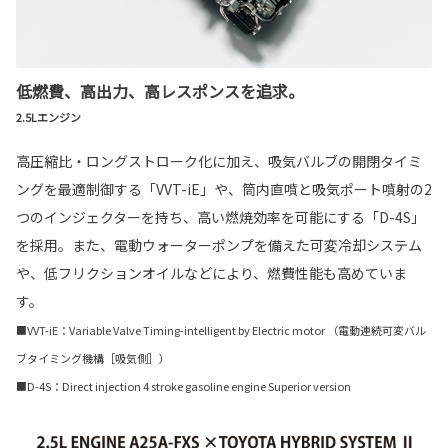
低燃費、高出力、高レスポンスを追求。
2.5Lエンジン
高圧縮比・ロングストローク化に加え、吸気バルブの開閉タイミ
ングを最適制御する「VVT-iE」や、筒内直噴と吸気ポート噴射の2
つのインジェクターを持ち、高い燃焼効率を可能にする「D-4S」
を採用。また、電動ウォーターポンプを備えた可変冷却システム
や、低フリクションオイルなどにより、燃費性能も高めていま
す。
■VVT-iE：Variable Valve Timing-intelligent by Electric motor （電動連続可変バル
ブタイミング機構［吸気側］）
■D-4S：Direct injection 4 stroke gasoline engine Superior version