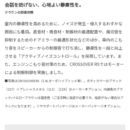
会話を妨げない、心地よい静粛性を。
クラウンの防音対策
室内の静粛性を高めるために、ノイズが発生・侵入するわずかな
原因にも着目。遮音材・吸音材・制振材の最適配置や、風切音を
抑制するためのドアミラーの最適形状化などのほか、車内のこも
り音をスピーカーからの制御音で打ち消し、静粛性を一段と向上
させる「アクティブノイズコントロール」を採用しています。ま
た、エンジンこもり音対策のため、CROSSOVER RSではモーター
による制振制御を実施しました。
■写真はCROSSOVER RS（2.4Lターボハイブリッド車）。ボディカラーのブラック
〈227〉×プレシャスメタル〈1L5〉［2ZA］はメーカーオプション。内装色のブラ
ック/イエローブラウンは設定色（ご注文時に指定が必要です。指定がない場合はブ
ラックになります）。リヤサポートパッケージはメーカーパッケージオプション。