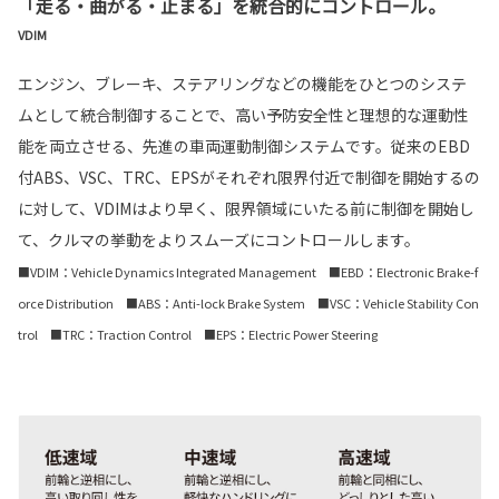
「走る・曲がる・止まる」を統合的にコントロール。
VDIM
エンジン、ブレーキ、ステアリングなどの機能をひとつのシステ
ムとして統合制御することで、高い予防安全性と理想的な運動性
能を両立させる、先進の車両運動制御システムです。従来のEBD
付ABS、VSC、TRC、EPSがそれぞれ限界付近で制御を開始するの
に対して、VDIMはより早く、限界領域にいたる前に制御を開始し
て、クルマの挙動をよりスムーズにコントロールします。
■VDIM：Vehicle Dynamics Integrated Management ■EBD：Electronic Brake-f
orce Distribution ■ABS：Anti-lock Brake System ■VSC：Vehicle Stability Con
trol ■TRC：Traction Control ■EPS：Electric Power Steering