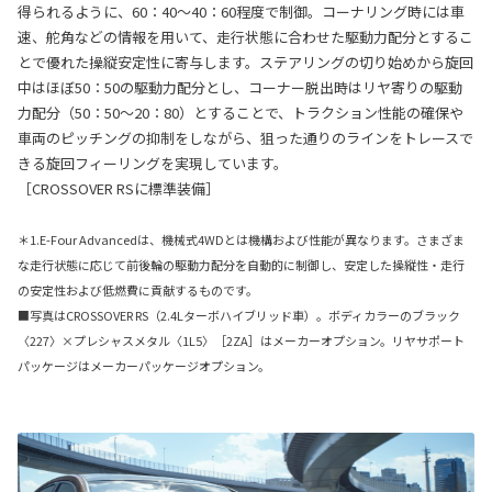
得られるように、60：40～40：60程度で制御。コーナリング時には車
速、舵角などの情報を用いて、走行状態に合わせた駆動力配分とするこ
とで優れた操縦安定性に寄与します。ステアリングの切り始めから旋回
中はほぼ50：50の駆動力配分とし、コーナー脱出時はリヤ寄りの駆動
力配分（50：50～20：80）とすることで、トラクション性能の確保や
車両のピッチングの抑制をしながら、狙った通りのラインをトレースで
きる旋回フィーリングを実現しています。
［CROSSOVER RSに標準装備］
＊1.E-Four Advancedは、機械式4WDとは機構および性能が異なります。さまざま
な走行状態に応じて前後輪の駆動力配分を自動的に制御し、安定した操縦性・走行
の安定性および低燃費に貢献するものです。
■写真はCROSSOVER RS（2.4Lターボハイブリッド車）。ボディカラーのブラック
〈227〉×プレシャスメタル〈1L5〉［2ZA］はメーカーオプション。リヤサポート
パッケージはメーカーパッケージオプション。