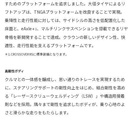
すためのプラットフォームを追求しました。大径タイヤによるリ
フトアップは、TNGAプラットフォームを改良することで実現。
乗降性と走行性能に対しては、サイドシルの高さを低配置化した
床面と、eAxle
、マルチリンクサスペンションを搭載できるリヤ
＊1
骨格を新開発することで達成。クラウンの新しいデザイン性、快
適性、走行性能を支えるプラットフォームです。
＊1.CROSSOVER RSに標準装備となります。
高剛性ボディ
クルマとの一体感を醸成し、思い通りのトレースを実現するため
に、ステアリングサポートの剛性向上をはじめ、結合剛性を高め
る「レーザースクリューウェルディング（LSW）」や構造用接着
剤などを採用。隅々まで剛性を追求したボディが、乗り心地のよ
さと滑らかな走りをもたらします。