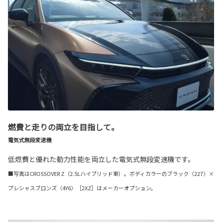
燃費と走りの両立を目指して。
電気式無段変速機
低燃費と優れた動力性能を両立した電気式無段変速機です。
■写真はCROSSOVER Z（2.5Lハイブリッド車）。ボディカラーのブラック〈227〉×
プレシャスブロンズ〈4Y6〉［2XZ］はメーカーオプション。