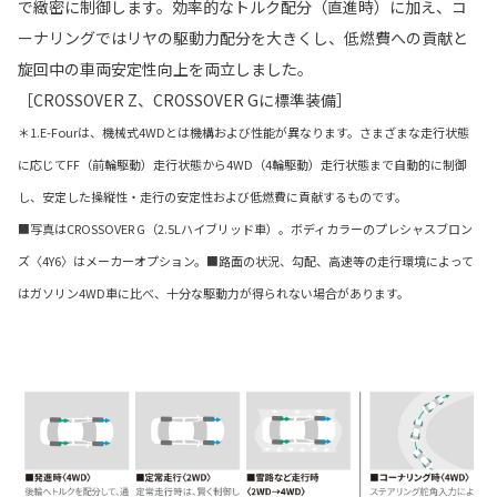
で緻密に制御します。効率的なトルク配分（直進時）に加え、コ
ーナリングではリヤの駆動力配分を大きくし、低燃費への貢献と
旋回中の車両安定性向上を両立しました。
［CROSSOVER Z、CROSSOVER Gに標準装備］
＊1.E-Fourは、機械式4WDとは機構および性能が異なります。さまざまな走行状態
に応じてFF（前輪駆動）走行状態から4WD（4輪駆動）走行状態まで自動的に制御
し、安定した操縦性・走行の安定性および低燃費に貢献するものです。
■写真はCROSSOVER G（2.5Lハイブリッド車）。ボディカラーのプレシャスブロン
ズ〈4Y6〉はメーカーオプション。■路面の状況、勾配、高速等の走行環境によって
はガソリン4WD車に比べ、十分な駆動力が得られない場合があります。