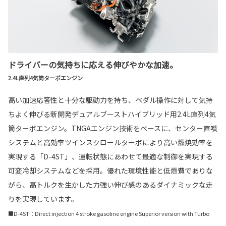
ドライバーの気持ちに応える伸びやかな加速。
2.4L直列4気筒ターボエンジン
高い加速応答性と十分な駆動力を持ち、ペダル操作に対して気持
ちよく伸びる新開発デュアルブーストハイブリッド用2.4L直列4気
筒ターボエンジン。TNGAエンジン技術をベースに、センター直噴
システムと高効率ツインスクロールターボにより高い燃焼効率を
実現する「D-4ST」、運転状態にあわせて最適な制御を実現する
可変冷却システムなどを採用。優れた環境性能と低燃費でありな
がら、高トルクを生かした力強い伸び感のあるダイナミックな走
りを実現しています。
■D-4ST：Direct injection 4 stroke gasoline engine Superior version with Turbo