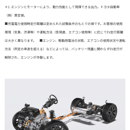
＊1. エンジンとモーターにより、動力性能として発揮できる出力。トヨタ自動車
（株）算定値。
■充電電力使用時走行距離は定められた試験条件のもとでの値です。お客様の使用
環境（気象、渋滞等）や運転方法（急発進、エアコン使用等）に応じてEV走行距離
は大きく異なります。 ■エンジン、駆動用電池の状態、エアコンの使用状況や運転
方法（所定の車速を超える）などによっては、バッテリー残量に関わらずEV走行が
解除され、エンジンが作動します。