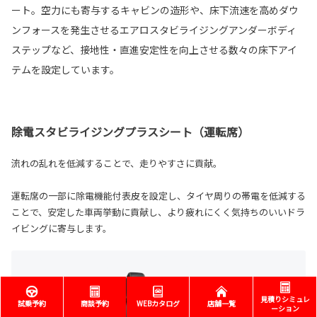
ート。空力にも寄与するキャビンの造形や、床下流速を高めダウ
ンフォースを発生させるエアロスタビライジングアンダーボディ
ステップなど、接地性・直進安定性を向上させる数々の床下アイ
テムを設定しています。
除電スタビライジングプラスシート（運転席）
流れの乱れを低減することで、走りやすさに貢献。
運転席の一部に除電機能付表皮を設定し、タイヤ周りの帯電を低減する
ことで、安定した車両挙動に貢献し、より疲れにくく気持ちのいいドラ
イビングに寄与します。
見積りシミュレ
試乗予約
商談予約
WEBカタログ
店舗一覧
ーション