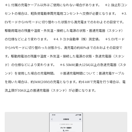
＊1. 付属の充電ケーブル以外はご使用になれない場合があります。 ＊2. 抜止形コン
セントの場合は、軽負荷電動車両充電用コンセントへ交換が必要となります。 ＊3.
EVモードからHVモードに切り替わった状態から満充電までのおおよその目安です。
駆動用電池の残量や温度・外気温・接続した電源の状態・普通充電器（スタンド）
の仕様などにより変わります。 ＊4. トヨタ自動車（株）測定値。 ＊5. EVモード
からHVモードに切り替わった状態から、満充電の約80%までのおおよその目安で
す。駆動用電池の残量や温度・外気温・接続した電源の状態・急速充電器（スタン
ド）の仕様などにより変わります。 ＊6. 50kW(最大125A)以上の急速充電器（スタ
ンド）を使用した場合の充電時間。 ※普通充電時間について：普通充電ケーブル
を用いた場合は、約3kW(200V)の充電となります。約６kWで充電を行う場合は、電
流上限が30A以上の普通充電器（スタンド）が必要になります。