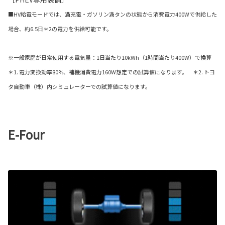
■HV給電モードでは、満充電・ガソリン満タンの状態から消費電力400Wで供給した
場合、約6.5日＊2の電力を供給可能です。
※一般家庭が日常使用する電気量：1日当たり10kWh（1時間当たり400W）で換算
＊1. 電力変換効率80%、補機消費電力160W想定での試算値になります。 ＊2. トヨ
タ自動車（株）内シミュレーターでの試算値になります。
E-Four