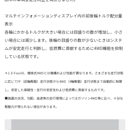
マルチインフォメーションディスプレイ内の前後輪トルク配分量
表示
各輪にかかるトルクが大きい場合には目盛りの数が増加し、小さ
い場合には減少します。後輪の目盛りの数が少ないときはシステ
ムが安定走行と判断し、低燃費に貢献するために4WD機能を抑制
している状態です。
＊1. E-Fourは、機械式4WDとは機構および性能が異なります。さまざまな走行状態
に応じてFF（前輪駆動）走行状態から4WD（4輪駆動）走行状態まで自動的に制御
し、安定した操縦性・走行の安定性および低燃費に貢献するものです。
■路面の状況、勾配、高速等の走行環境によってはガソリン4WD車に比べ、十分な
駆動力が得られない場合があります。