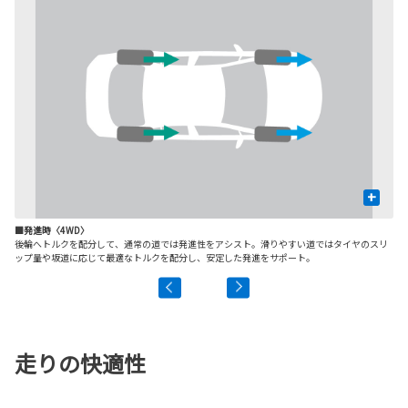
+
■発進時〈4WD〉
■
後輪へトルクを配分して、通常の道では発進性をアシスト。滑りやすい道ではタイヤのスリ
ス
ップ量や坂道に応じて最適なトルクを配分し、安定した発進をサポート。
走りの快適性