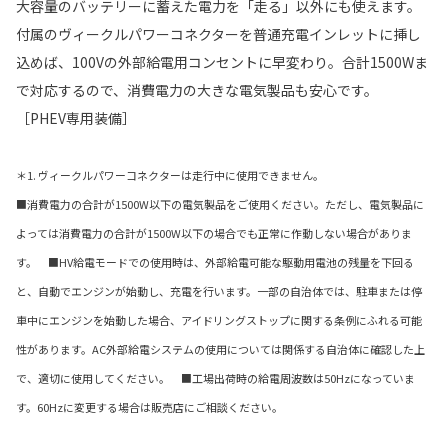
大容量のバッテリーに蓄えた電力を「走る」以外にも使えます。
付属のヴィークルパワーコネクターを普通充電インレットに挿し
込めば、100Vの外部給電用コンセントに早変わり。合計1500Wま
で対応するので、消費電力の大きな電気製品も安心です。
［PHEV専用装備］
＊1. ヴィークルパワーコネクターは走行中に使用できません。
■消費電力の合計が1500W以下の電気製品をご使用ください。ただし、電気製品に
よっては消費電力の合計が1500W以下の場合でも正常に作動しない場合がありま
す。 ■HV給電モードでの使用時は、外部給電可能な駆動用電池の残量を下回る
と、自動でエンジンが始動し、充電を行います。一部の自治体では、駐車または停
車中にエンジンを始動した場合、アイドリングストップに関する条例にふれる可能
性があります。AC外部給電システムの使用については関係する自治体に確認した上
で、適切に使用してください。 ■工場出荷時の給電周波数は50Hzになっていま
す。60Hzに変更する場合は販売店にご相談ください。