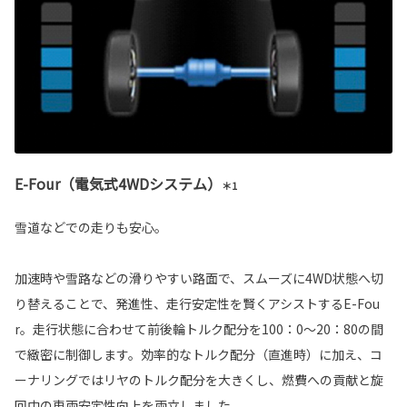
E-Four（電気式4WDシステム）
＊1
雪道などでの走りも安心。
加速時や雪路などの滑りやすい路面で、スムーズに4WD状態へ切
り替えることで、発進性、走行安定性を賢くアシストするE-Fou
r。走行状態に合わせて前後輪トルク配分を100：0～20：80の間
で緻密に制御します。効率的なトルク配分（直進時）に加え、コ
ーナリングではリヤのトルク配分を大きくし、燃費への貢献と旋
回中の車両安定性向上を両立しました。