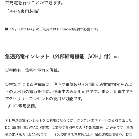
で充電を行うことができます。
［PHEV専用装備］
■「My TOYOTA+」のご利用にはT-Connect契約が必要です。
急速充電インレット（外部給電機能［V2H］付）
＊1
災害時も、住宅へ電力を供給。
災害などによる停電時に、住宅や電気製品
に最大消費電力DC9kW以
＊2
下の大出力の電力を供給。停車中のみ使用可能です。また、給電中でも
アクセサリーコンセントの使用が可能です。
［PHEV専用装備］
＊1. 急速充電インレットをご利用になるには、クラウン エステートから取り出した
DC（直流）電力をAC（交流）に変換する別売りの「外部給電器」が必要です。車両
側の定格出力はDC9kWです。 ＊2. 使用する電気製品に付属の取扱説明書や、製品