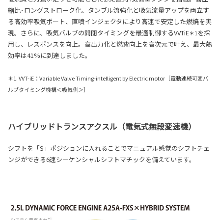
縮比･ロングストローク化、タンブル流強化と吸気流量アップを両立す
る高効率吸気ポート、直噴インジェクタにより高速で安定した燃焼を実
現。さらに、吸気バルブの開閉タイミングを最適制御するVVTiE
を採
＊1
用し、レスポンスを向上。高出力化と燃費向上を高次元で叶え、最大熱
効率は41%に到達しました。
＊1. VVT-iE：Variable Valve Timing-intelligent by Electric motor［電動連続可変バ
ルブタイミング機構＜吸気側＞］
ハイブリッドトランスアクスル（電気式無段変速機）
シフトを「S」ポジションに入れることでマニュアル感覚のシフトチェ
ンジができる6速シーケンシャルシフトマチックを備えています。