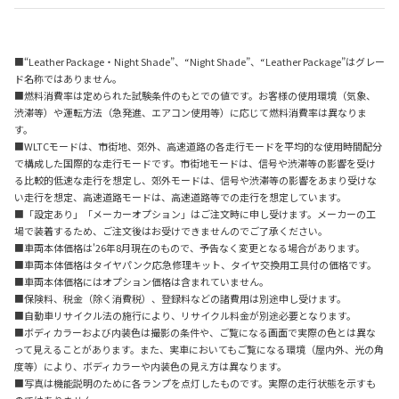
■“Leather Package・Night Shade”、“Night Shade”、“Leather Package”はグレー
ド名称ではありません。
■燃料消費率は定められた試験条件のもとでの値です。お客様の使用環境（気象、
渋滞等）や運転方法（急発進、エアコン使用等）に応じて燃料消費率は異なりま
す。
■WLTCモードは、市街地、郊外、高速道路の各走行モードを平均的な使用時間配分
で構成した国際的な走行モードです。市街地モードは、信号や渋滞等の影響を受け
る比較的低速な走行を想定し、郊外モードは、信号や渋滞等の影響をあまり受けな
い走行を想定、高速道路モードは、高速道路等での走行を想定しています。
■「設定あり」「メーカーオプション」はご注文時に申し受けます。メーカーの工
場で装着するため、ご注文後はお受けできませんのでご了承ください。
■車両本体価格は'26年8月現在のもので、予告なく変更となる場合があります。
■車両本体価格はタイヤパンク応急修理キット、タイヤ交換用工具付の価格です。
■車両本体価格にはオプション価格は含まれていません。
■保険料、税金（除く消費税）、登録料などの諸費用は別途申し受けます。
■自動車リサイクル法の施行により、リサイクル料金が別途必要となります。
■ボディカラーおよび内装色は撮影の条件や、ご覧になる画面で実際の色とは異な
って見えることがあります。また、実車においてもご覧になる環境（屋内外、光の角
度等）により、ボディカラーや内装色の見え方は異なります。
■写真は機能説明のために各ランプを点灯したものです。実際の走行状態を示すも