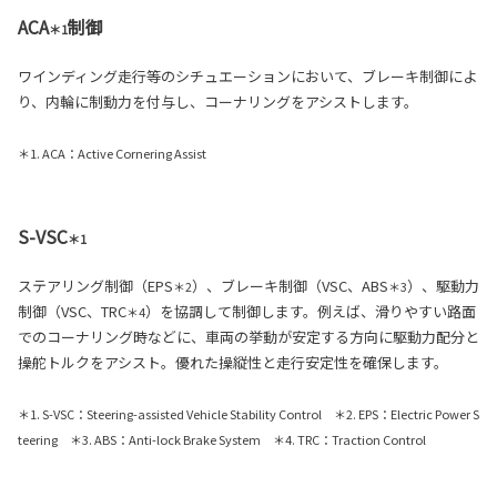
ACA
制御
＊1
ワインディング走行等のシチュエーションにおいて、ブレーキ制御によ
り、内輪に制動力を付与し、コーナリングをアシストします。
＊1. ACA：Active Cornering Assist
S-VSC
＊1
ステアリング制御（EPS
）、ブレーキ制御（VSC、ABS
）、駆動力
＊2
＊3
制御（VSC、TRC
）を協調して制御します。例えば、滑りやすい路面
＊4
でのコーナリング時などに、車両の挙動が安定する方向に駆動力配分と
操舵トルクをアシスト。優れた操縦性と走行安定性を確保します。
＊1. S-VSC：Steering-assisted Vehicle Stability Control ＊2. EPS：Electric Power S
teering ＊3. ABS：Anti-lock Brake System ＊4. TRC：Traction Control