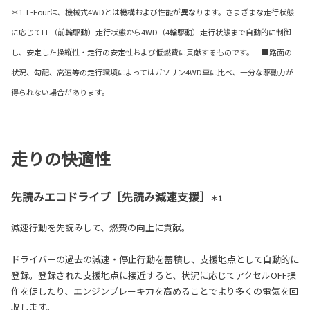
＊1. E-Fourは、機械式4WDとは機構および性能が異なります。さまざまな走行状態
に応じてFF（前輪駆動）走行状態から4WD（4輪駆動）走行状態まで自動的に制御
し、安定した操縦性・走行の安定性および低燃費に貢献するものです。 ■路面の
状況、勾配、高速等の走行環境によってはガソリン4WD車に比べ、十分な駆動力が
得られない場合があります。
走りの快適性
先読みエコドライブ［先読み減速支援］
＊1
減速行動を先読みして、燃費の向上に貢献。
ドライバーの過去の減速・停止行動を蓄積し、支援地点として自動的に
登録。登録された支援地点に接近すると、状況に応じてアクセルOFF操
作を促したり、エンジンブレーキ力を高めることでより多くの電気を回
収します。