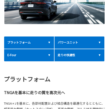
プラットフォーム
パワーユニット
E-Four
走りの快適性
プラットフォーム
TNGAを基本に走りの質を高次元へ
TNGA
を基本に、各部材配置および結合構造を最適化するとともに、
＊1
超高張力鋼板（ホットスタンプ材）、高張力鋼板、アルミ材を積極的に