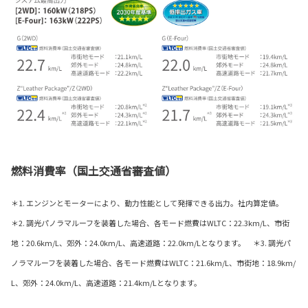
燃料消費率（国土交通省審査値）
＊1. エンジンとモーターにより、動力性能として発揮できる出力。社内算定値。
＊2. 調光パノラマルーフを装着した場合、各モード燃費はWLTC：22.3km/L、市街
地：20.6km/L、郊外：24.0km/L、高速道路：22.0km/Lとなります。 ＊3. 調光パ
ノラマルーフを装着した場合、各モード燃費はWLTC：21.6km/L、市街地：18.9km/
L、郊外：24.0km/L、高速道路：21.4km/Lとなります。