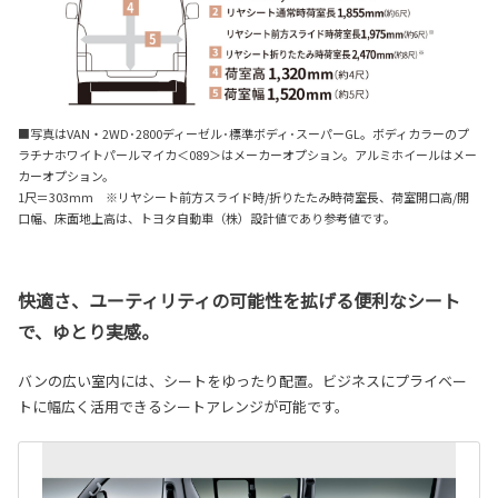
■写真はVAN・2WD･2800ディーゼル･標準ボディ･スーパーGL。ボディカラーのプ
ラチナホワイトパールマイカ＜089＞はメーカーオプション。アルミホイールはメー
カーオプション。
1尺＝303mm ※リヤシート前方スライド時/折りたたみ時荷室長、荷室開口高/開
口幅、床面地上高は、トヨタ自動車（株）設計値であり参考値です。
快適さ、ユーティリティの可能性を拡げる便利なシート
で、ゆとり実感。
バンの広い室内には、シートをゆったり配置。ビジネスにプライベー
トに幅広く活用できるシートアレンジが可能です。