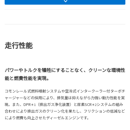
走行性能
パワーやトルクを犠牲にすることなく、クリーンな環境性
能と燃費性能を実現。
コモンレール式燃料噴射システムや空冷式インタークーラー付ターボチ
ャージャーなどの採用により、排気量は抑えながら力強い動力性能を実
現。また、DPR
（排出ガス浄化装置）と尿素SCR
システムの組み
＊1
＊2
合わせにより排出ガスのクリーン化を果たし、フリクションの低減など
により燃費も向上させたディーゼルエンジンです。