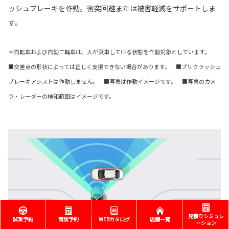
ッシュブレーキを作動。衝突回避または被害軽減をサポートしま
す。
＊自転車および自動二輪車は、人が乗車している状態を作動対象としています。
■交差点の形状によっては正しく支援できない場合があります。 ■プリクラッシュ
ブレーキアシストは作動しません。 ■写真は作動イメージです。 ■写真のカメ
ラ・レーダーの検知範囲はイメージです。
見積りシミュレ
試乗予約
商談予約
WEBカタログ
店舗一覧
ーション