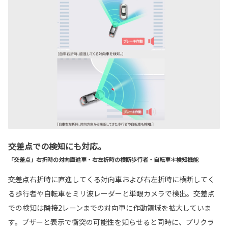
交差点での検知にも対応。
「交差点」右折時の対向直進車・右左折時の横断歩行者・自転車＊検知機能
交差点右折時に直進してくる対向車および右左折時に横断してく
る歩行者や自転車をミリ波レーダーと単眼カメラで検出。交差点
での検知は隣接2レーンまでの対向車に作動領域を拡大していま
す。ブザーと表示で衝突の可能性を知らせると同時に、プリクラ