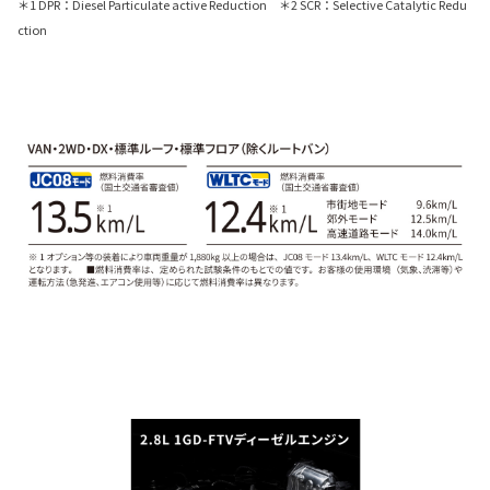
＊1 DPR：Diesel Particulate active Reduction ＊2 SCR：Selective Catalytic Redu
ction