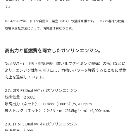
す。
＊1 AdBlue®は、ドイツ自動車工業会（VDA）の登録商標です。 ＊2 お客様の使用
環境や運転方法によって、消費量は異なります。
高出力と低燃費を両立したガソリンエンジン。
Dual VVT
-i（吸・排気連続可変バルブタイミング機構）の採用などに
＊1
より、エンジン性能を引き出し、力強いパワーを獲得するとともに燃費
向上を達成しています。
2.7L 2TR-FE Dual VVT-i
ガソリンエンジン
＊1
総排気量：2.693L
最高出力〈ネット〉：118kW（160PS）/5,200r.p.m.
最大トルク〈ネット〉：243N・m（24.8kgf・m）/4,000r.p.m.
2.0L 1TR-FE Dual VVT-i
ガソリンエンジン
＊1
総排気量：1.998L