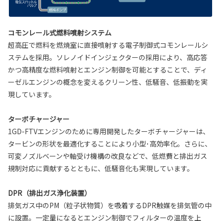
コモンレール式燃料噴射システム
超高圧で燃料を燃焼室に直接噴射する電子制御式コモンレールシ
ステムを採用。ソレノイドインジェクターの採用により、高応答
かつ高精度な燃料噴射とエンジン制御を可能とすることで、ディ
ーゼルエンジンの概念を変えるクリーン性、低騒音、低振動を実
現しています。
ターボチャージャー
1GD-FTVエンジンのために専用開発したターボチャージャーは、
タービンの形状を最適化することにより小型･高効率化。さらに、
可変ノズルベーンや軸受け機構の改良などで、低燃費と排出ガス
規制対応に貢献するとともに、低騒音化も実現しています。
DPR（排出ガス浄化装置）
排気ガス中のPM（粒子状物質）を吸着するDPR触媒を排気管の中
に設置。一定量になるとエンジン制御でフィルターの温度を上