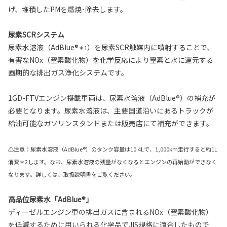
げ、堆積したPMを燃焼･除去します。
尿素SCRシステム
尿素水溶液（AdBlue®
）を尿素SCR触媒内に噴射することで、
＊1
有害なNOx（窒素酸化物）を化学反応により窒素と水に還元する
画期的な排出ガス浄化システムです。
1GD-FTVエンジン搭載車両は、尿素水溶液（AdBlue®）の補充が
必要となります。尿素水溶液は、主要国道沿いにあるトラックが
給油可能なガソリンスタンドまたは販売店にて補充ができます。
⚠注意：尿素水溶液（AdBlue®）のタンク容量は10.4Lで、1,000km走行すると約1L
消費＊2します。なお、尿素水溶液の残量がなくなるとエンジンの再始動ができなく
なります。詳しくは、取扱説明書をご覧ください。
高品位尿素水「AdBlue®」
ディーゼルエンジン車の排出ガスに含まれるNOx（窒素酸化物）
を低減するために用いられる化学品でJIS規格に適合したもので