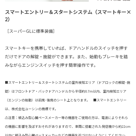
スマートエントリー＆スタートシステム（スマートキー×
2）
［スーパーGLに標準装備］
スマートキーを携帯していれば、ドアハンドルのスイッチを押す
だけでドアの解錠・施錠ができます。また、始動もブレーキを踏
みながらエンジンスイッチを押す簡単操作です。
■スマートエントリー＆スタートシステムの室外検知エリア（ドアロックの解錠･施
錠）はフロントドア・バックドアハンドルから半径約0.7m以内、室内検知エリア
（エンジンの始動）は前席･後席のシート上となります。 ■スマートエントリー
は、株式会社ユーシンの商標です。
⚠注意：植込み型心臓ペースメーカー等の機器をご使用の方は、電波によりそれら
の機器に影響を及ぼすおそれがありますので、車両に搭載された発信機から約22cm
以内に植込み型心臓ペースメーカーなどの機器を近づけないようにしてください。