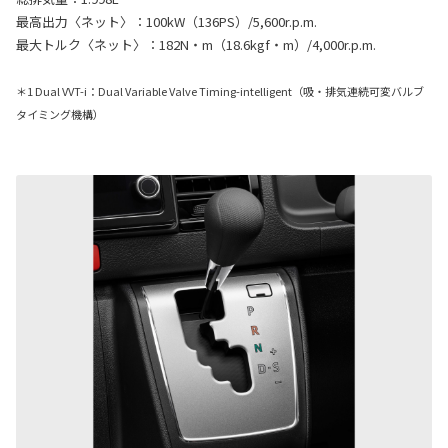
最高出力〈ネット〉：100kW（136PS）/5,600r.p.m.
最大トルク〈ネット〉：182N・m（18.6kgf・m）/4,000r.p.m.
＊1 Dual VVT-i：Dual Variable Valve Timing-intelligent（吸・排気連続可変バルブ
タイミング機構）