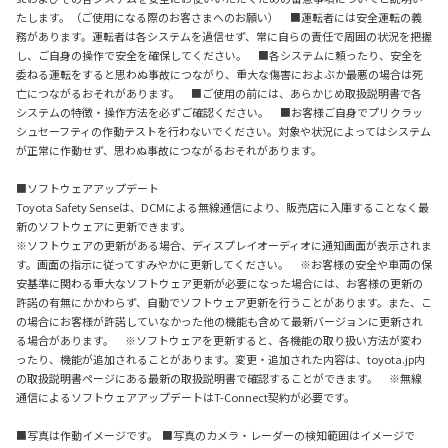
たします。（ご使用になる際のお客さまへのお願い） ■運転者には安全運転の義
務があります。運転者は各システムを過信せず、常に自らの責任で周囲の状況を把握
し、ご自身の操作で安全を確保してください。 ■各システムに頼ったり、安全を
委ねる運転をすると思わぬ事故につながり、重大な傷害におよぶか最悪の場合は死
亡につながるおそれがあります。 ■ご使用の前には、あらかじめ取扱説明書で各
システムの特徴・操作方法を必ずご確認ください。 ■お客様ご自身でプリクラッ
シュセーフティの作動テストを行わないでください。対象や状況によってはシステム
が正常に作動せず、思わぬ事故につながるおそれがあります。
■ソフトウェアアップデート
Toyota Safety Senseは、DCMによる無線通信により、販売店に入庫することなく最
新のソフトウェアに更新できます。
※ソフトウェアの更新がある場合、ディスプレイオーディオに通知画面が表示されま
す。画面の指示に従ってすみやかに更新してください。 ※お客様の安全や車両の保
安基準に関わる重大なソフトウェア更新が必要になった場合には、お客様の更新の
許諾の有無にかかわらず、自動でソフトウェア更新を行うことがあります。また、こ
の場合にお客様が許諾していなかった他の機能も含めて最新バージョンに更新され
る場合があります。 ※ソフトウェアを更新すると、各機能の取り扱い方法が変わ
ったり、機能が追加されることがあります。変更・追加された内容は、toyota.jp内
の取扱説明書ページにある最新の取扱説明書で確認することができます。 ※無線
通信によるソフトウェアアップデートはT-Connect契約が必要です。
■写真は作動イメージです。 ■写真のカメラ・レーダーの検知範囲はイメージで