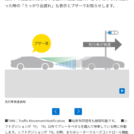
った時の「うっかり出遅れ」も表示とブザーでお知らせします。
+
先行車発進告知
信
■TMN：Traffic Movement Notification ■右折矢印信号も検知可能です。 ■シ
フトポジションが「P」「R」以外でブレーキペダルを踏んで停車している時に作動
します。シフトポジションが「N」の時、またはレーダークルーズコントロール機能