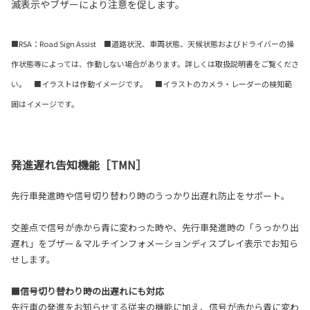
滅表示やブザーにより注意を促します。
■RSA：Road Sign Assist ■道路状況、車両状態、天候状態およびドライバーの操
作状態等によっては、作動しない場合があります。詳しくは取扱説明書をご覧くださ
い。 ■イラストは作動イメージです。 ■イラストのカメラ・レーダーの検知範
囲はイメージです。
発進遅れ告知機能［TMN］
先行車発進時や信号切り替わり時のうっかり出遅れ防止をサポート。
交差点で信号が赤から青に変わった時や、先行車発進時の「うっかり出
遅れ」をブザー＆マルチインフォメーションディスプレイ表示でお知ら
せします。
■信号切り替わり時の出遅れにも対応
先行車の発進をお知らせする従来の機能に加え、信号が赤から青に変わ