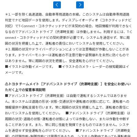
＊1. 一部を除く高速道路、自動車専用道路の本線。このシステムは自動車専用道路
判定でナビ地図データを使用します。ディスプレイオーディオ（コネクティッドナビ
対応）でT-Connect・コネクティッドナビが未契約の場合、地図情報が利用できなく
なるのでアドバンスト ドライブ（渋滞時支援）は作動しません。利用するには、T-C
onnect・コネクティッドナビの契約更新が必要です。システムを過信せず、常に周
囲の状況を把握した上で、運転者の責任においてシステムを使用してください。
＊2. 周囲の状況やドライバーポジションによっては注意喚起が作動しないことがあ
ります。ドライバーモニターは運転者の不注意行動や姿勢崩れを未然に防ぐもので
はありません。常に周囲の状況を把握し、安全運転を心がけてください。
■イラストは作動イメージです。 ■イラストのカメラ・レーダーの検知範囲はイ
メージです。
⚠トヨタ チームメイト［アドバンスト ドライブ（渋滞時支援）］を安全にお使いい
ただく上での留意事項説明
■アドバンスト ドライブ（渋滞時支援）は自動で運転するシステムではありませ
ん。本システムは道路の形状･状態･交通状況や運転者の状態に応じて、運転者への
情報提供や運転支援を行います。常に周囲の状況を把握した上で、運転者の責任に
おいてシステムを使用してください。 ■アドバンスト ドライブ（渋滞時支援）は
周囲の状況･道路の状態･運転者の状態によっては作動しない、または作動を中断す
ることがあります。また、常に同じ性能を発揮できるものではありません。システ
ムを過信せず安全運転を心がけてください。 ■アドバンスト ドライブ（渋滞時支
援）の認識性能･制御性能には限界があるため、システム作動中であっても運転者自