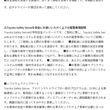
ず、必ずドライバーが責任を持って運転してください。
⚠Toyota Safety Senseを安全にお使いいただく上での留意事項説明
Toyota Safety Senseは予防安全パッケージです。ご契約に際し、Toyota Safety Sen
seおよびその各システムを安全にお使いいただくための留意事項についてご説明い
たします。（ご使用になる際のお客様へのお願い） ■運転者には安全運転の義務
があります。運転者は各システムを過信せず、常に自らの責任で周囲の状況を把握
し、ご自身の操作で安全を確保してください。 ■各システムに頼ったり、安全を
委ねる運転をすると思わぬ事故につながり、重大な傷害におよぶか最悪の場合は死
亡につながるおそれがあります。 ■ご使用の前には、あらかじめ取扱説明書で各
システムの特徴・操作方法を必ずご確認ください。 ■お客様ご自身でプリクラッ
シュセーフティの作動テストを行わないでください。対象や状況によってはシステム
が正常に作動せず、思わぬ事故につながるおそれがあります。
■ソフトウェアアップデート
Toyota Safety Sense、アドバンスト ドライブの一部のプログラムは、DCMによる無
線通信により、販売店に入庫することなく最新のソフトウェアに更新できます。
※ソフトウェアの更新がある場合、ディスプレイオーディオに通知画面が表示されま
す。画面の指示に従ってすみやかに更新してください。
※お客様の安全や車両の保安基準に関わる重大なソフトウェア更新が必要になった