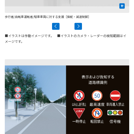
+
歩行者/自転車運転者/駐車車両に対する支援［操舵・減速制御］
先
■イラストは作動イメージです。 ■イラストのカメラ・レーダーの検知範囲はイ
メージです。