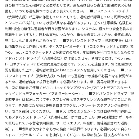
身の操作で安全を確保する必要があります。運転者は自らの責任で周囲の状況を把
握し、いつでも運転操作できるよう備えてください。 ■アドバンスト ドライブ
（渋滞時支援）が正常に作動していたとしても、運転者が認識している周囲の状況
とシステムが検知している状況が異なる場合があります。従って注意義務･危険性の
判断･安全の確保は運転者が行う必要があります。システムに頼ったり安全を委ねる
運転をしたりすると、思わぬ事故につながり、重大な傷害におよぶか、最悪の場合
死亡につながるおそれがあります。 ■アドバンスト ドライブ（渋滞時支援）は地
図情報をもとに作動します。ディスプレイオーディオ（コネクティッドナビ対応）で
T-Connect・コネクティッドナビが未契約の場合、地図情報が利用できなくなるので
アドバンスト ドライブ（渋滞時支援）は作動しません。利用するには、T-Connec
t・コネクティッドナビの契約更新が必要です。システムを過信せず、常に周囲の状
況を把握した上で、運転者の責任においてシステムを使用してください。 ■アド
バンスト ドライブ（渋滞時支援）作動中でも運転者での操作が必要となる状況があ
るため、運転者自身で視界を確保する必要があります。常に視界を確保できるよ
う、次の機能をご使用ください（ヘッドランプ/ワイパー/フロントデフロスター･リ
ヤウインドゥデフォッガー･ドアミラーヒーター）。 ■アドバンスト ドライブ（渋
滞時支援）は状況に応じてディスプレイ表示でステアリングの保持を促すことがあ
ります。その際はただちに運転者自身でアクセル･ブレーキ･ステアリング操作を行
い、安全を確保してください。 ■例えば次のようなシーンでは自動車専用道路上
でもアドバンスト ドライブ（渋滞時支援）は作動しません（中央分離帯がポール等
で区切られている暫定供用区間、サービスエリア、料金所、路線新設された道路
等）。 ■例えば次のようなものの検出には限界があります。必要に応じて自らハ
ンドル・アクセル・ブレーキを操作してください（自車の前方に割り込みがあった