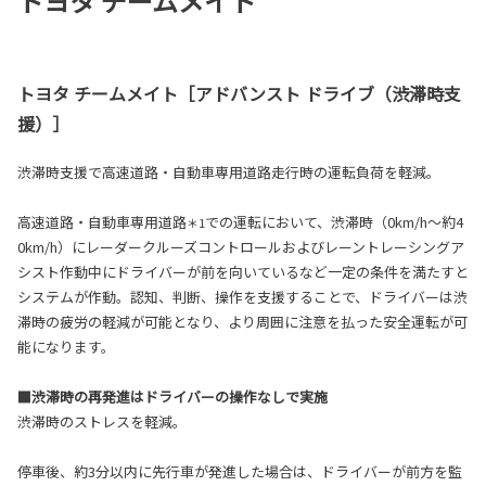
トヨタ チームメイト
トヨタ チームメイト［アドバンスト ドライブ（渋滞時支
援）］
渋滞時支援で高速道路・自動車専用道路走行時の運転負荷を軽減。
高速道路・自動車専用道路
での運転において、渋滞時（0km/h～約4
＊1
0km/h）にレーダークルーズコントロールおよびレーントレーシングア
シスト作動中にドライバーが前を向いているなど一定の条件を満たすと
システムが作動。認知、判断、操作を支援することで、ドライバーは渋
滞時の疲労の軽減が可能となり、より周囲に注意を払った安全運転が可
能になります。
■渋滞時の再発進はドライバーの操作なしで実施
渋滞時のストレスを軽減。
停車後、約3分以内に先行車が発進した場合は、ドライバーが前方を監