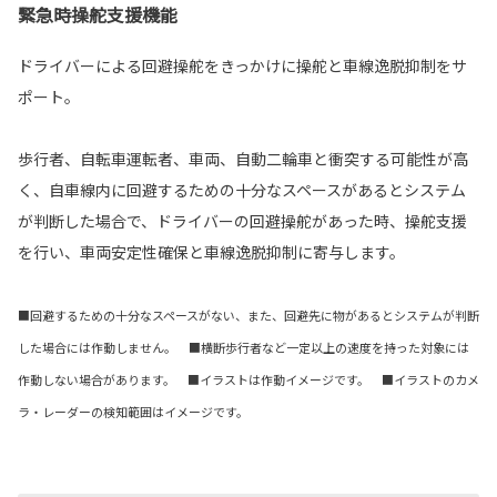
緊急時操舵支援機能
ドライバーによる回避操舵をきっかけに操舵と車線逸脱抑制をサ
ポート。
歩行者、自転車運転者、車両、自動二輪車と衝突する可能性が高
く、自車線内に回避するための十分なスペースがあるとシステム
が判断した場合で、ドライバーの回避操舵があった時、操舵支援
を行い、車両安定性確保と車線逸脱抑制に寄与します。
■回避するための十分なスペースがない、また、回避先に物があるとシステムが判断
した場合には作動しません。 ■横断歩行者など一定以上の速度を持った対象には
作動しない場合があります。 ■イラストは作動イメージです。 ■イラストのカメ
ラ・レーダーの検知範囲はイメージです。