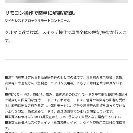
リモコン操作で簡単に解錠/施錠。
ワイヤレスドアロックリモートコントロール
クルマに近づけば、スイッチ操作で車両全体の解錠/施錠が行えま
す。
■燃料消費率は定められた試験条件のもとでの値です。お客様の使用環境（気象、
渋滞等）や運転方法（急発進、エアコン使用等）に応じて燃料消費率は異なりま
す。
■WLTCモードは、市街地、郊外、高速道路の各走行モードを平均的な使用時間配分
で構成した国際的な走行モードです。市街地モードは、信号や渋滞等の影響を受け
る比較的低速な走行を想定し、郊外モードは、信号や渋滞等の影響をあまり受けな
い走行を想定、高速道路モードは、高速道路等での走行を想定しています。
■車両本体価格は'23年11月現在のもので、予告なく変更となる場合があります。
■車両本体価格はスペアタイヤ（車両装着タイヤ）、タイヤ交換用工具付の価格で
す。