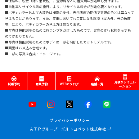
■保険料、税金（除く消費税）、登録料などの諸費用は別途申し受けます。
■自動車リサイクル法の施行により、リサイクル料金が別途必要となります。
■ボディカラーおよび内装色は撮影の条件、表示画面の関係で実際の色とは異なって
見えることがあります。また、実車においてもご覧になる環境（屋内外、光の角度
等）により、ボディカラーの見え方は異なります。
■写真は機能説明のために各ランプを点灯したものです。実際の走行状態を示すも
のではありません。
■写真は機能説明のためにボディの一部を切断したカットモデルです。
■画面はハメ込み合成です。
■一部の写真は合成・イメージです。
見積りシミュレ
試乗予約
商談予約
WEBカタログ
店舗一覧
ーション
プライバシーポリシー
ＡＴＰグループ 旭川トヨペット株式会社