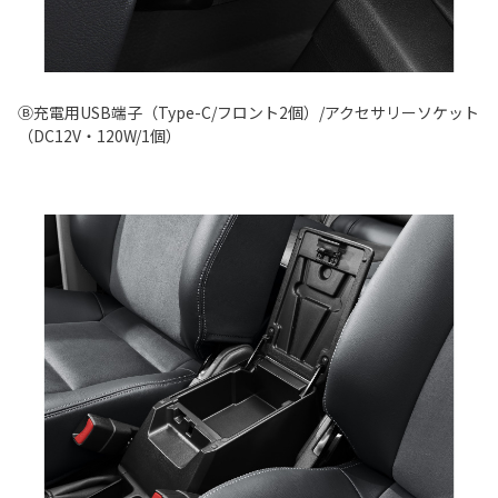
Ⓑ充電用USB端子（Type-C/フロント2個）/アクセサリーソケット
（DC12V・120W/1個）