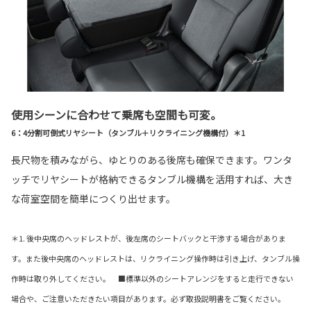
使用シーンに合わせて乗席も空間も可変。
6：4分割可倒式リヤシート（タンブル＋リクライニング機構付）＊1
長尺物を積みながら、ゆとりのある後席も確保できます。ワンタ
ッチでリヤシートが格納できるタンブル機構を活用すれば、大き
な荷室空間を簡単につくり出せます。
＊1. 後中央席のヘッドレストが、後左席のシートバックと干渉する場合がありま
す。また後中央席のヘッドレストは、リクライニング操作時は引き上げ、タンブル操
作時は取り外してください。 ■標準以外のシートアレンジをすると走行できない
場合や、ご注意いただきたい項目があります。必ず取扱説明書をご覧ください。