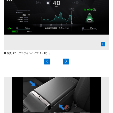
+
■写真はZ（プラグインハイブリッド）。
■