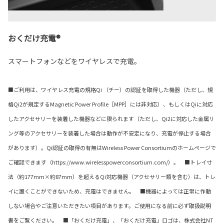
おくだけ充電®
スマートフォンなどをワイヤレスで充電。
■ご利用は、ワイヤレス充電の規格Qi （チー）の認証を取得した機器（ただし、規
格Qi2が規定するMagnetic Power Profile［MPP］には非対応）、もしくはQiに対応
したアクセサリーを装着した機器などに限られます（ただし、Qi2に対応した金属リ
ング等のアクセサリーを装着した場合は動作が不安定になり、充電が停止する場合
があります）。Qi認証の取得の有無はWireless Power Consortiumのホームページで
ご確認できます（https://www.wirelesspowerconsortium.com/）。 ■トレイ寸
法（約177mm×約87mm）を超えるQi対応機器（アクセサリー類を含む）は、トレ
イに置くことができないため、充電はできません。 ■機器によっては正常に作動
しない場合やご注意いただきたい項目があります。ご使用になる前に必ず取扱説明
書をご覧ください。 ■「おくだけ充電」、「おくだけ充電」ロゴは、株式会社NT