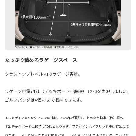
たっぷり積めるラゲージスペース
クラストップレベル
のラゲージ容量。
＊1
ラゲージ容量749L（デッキボード下段時）
を実現しました。
＊2＊3
ゴルフバッグは4個
まで収納できます。
＊4
＊1. ミディアムSUVクラスでの比較。2026年2月現在、トヨタ自動車（株）調べ。
＊2. デッキボード上段時は705Lとなります。プラグインハイブリッド車は672Lとな
ります。 ＊3. VDA法による社内測定値。 ＊4. 9.5インチゴルフバッグ。ゴルフバ