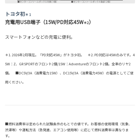
トヨタ初
＊ 1
充電用USB端子（15W/PD対応45W
）
＊2
スマートフォンなどの充電に便利。
＊1. 2026年2月現在。「PD対応45W」がトヨタ初。 ＊2. PD対応は45Wのみです。4
5W：Z、GR SPORTのフロント2個/15W：Adventureのフロント2個。全車のリヤ2
個。 ■DC5V/3A（消費電力15W）、DC15V/3A（消費電力45W）の電源としてご使
用ください。
■燃料消費率は定められた試験条件のもとでの値です。お客様の使用環境（気象、
渋滞等）や運転方法（急発進、エアコン使用等）に応じて燃料消費率は異なりま
す。