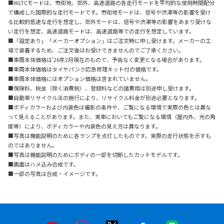
■WLTCモードは、市街地、郊外、高速道路の各走行モードを平均的な使用時間配分
で構成した国際的な走行モードです。市街地モードは、信号や渋滞等の影響を受け
る比較的低速な走行を想定し、郊外モードは、信号や渋滞等の影響をあまり受けな
い走行を想定、高速道路モードは、高速道路等での走行を想定しています。
■「設定あり」「メーカーオプション」はご注文時に申し受けます。メーカーの工
場で装着するため、ご注文後はお受けできませんのでご了承ください。
■車両本体価格は'26年2月現在のもので、予告なく変更となる場合があります。
■車両本体価格はタイヤパンク応急修理キット付の価格です。
■車両本体価格にはオプション価格は含まれていません。
■保険料、税金（除く消費税）、登録料などの諸費用は別途申し受けます。
■自動車リサイクル法の施行により、リサイクル料金が別途必要となります。
■ボディカラーおよび内装色は撮影の条件や、ご覧になる環境で実際の色とは異な
って見えることがあります。また、実車においてもご覧になる環境（屋内外、光の角
度等）により、ボディカラーや内装色の見え方は異なります。
■写真は機能説明のために各ランプを点灯したものです。実際の走行状態を示すも
のではありません。
■写真は機能説明のためにボディの一部を切断したカットモデルです。
■画面はハメ込み合成です。
■一部の写真は合成・イメージです。