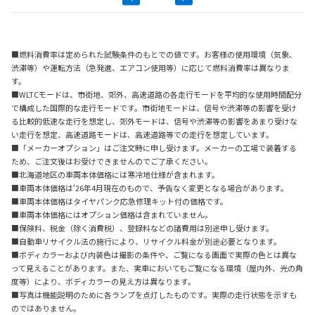
■燃料消費率は定められた試験条件のもとでの値です。お客様の使用環境（気象、
渋滞等）や運転方法（急発進、エアコン使用等）に応じて燃料消費率は異なりま
す。
■WLTCモードは、市街地、郊外、高速道路の各走行モードを平均的な使用時間配分
で構成した国際的な走行モードです。市街地モードは、信号や渋滞等の影響を受け
る比較的低速な走行を想定し、郊外モードは、信号や渋滞等の影響をあまり受けな
い走行を想定、高速道路モードは、高速道路等での走行を想定しています。
■「メーカーオプション」はご注文時に申し受けます。メーカーの工場で装着する
ため、ご注文後はお受けできませんのでご了承ください。
■北海道地区の車両本体価格には寒冷地仕様が含まれます。
■車両本体価格は'26年4月現在のもので、予告なく変更となる場合があります。
■車両本体価格はタイヤパンク応急修理キット付の価格です。
■車両本体価格にはオプション価格は含まれていません。
■保険料、税金（除く消費税）、登録料などの諸費用は別途申し受けます。
■自動車リサイクル法の施行により、リサイクル料金が別途必要となります。
■ボディカラーおよび内装色は撮影の条件や、ご覧になる画面で実際の色とは異な
って見えることがあります。また、実車においてもご覧になる環境（屋内外、光の角
度等）により、ボディカラーの見え方は異なります。
■写真は機能説明のために各ランプを点灯したものです。実際の走行状態を示すも
のではありません。