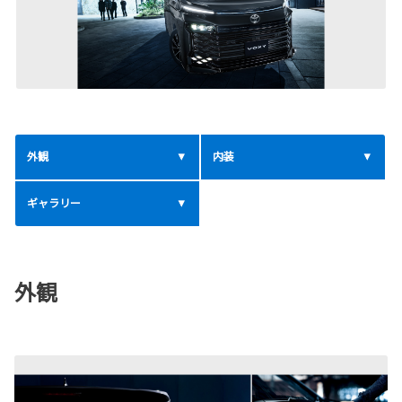
外観
内装
ギャラリー
外観