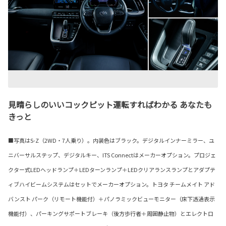
見晴らしのいいコックピット運転すればわかる あなたも
きっと
■写真はS-Z（2WD・7人乗り）。内装色はブラック。デジタルインナーミラー、ユ
ニバーサルステップ、デジタルキー、ITS Connectはメーカーオプション。プロジェ
クター式LEDヘッドランプ＋LEDターンランプ＋LEDクリアランスランプとアダプテ
ィブハイビームシステムはセットでメーカーオプション。トヨタ チームメイト アド
バンスト パーク（リモート機能付）＋パノラミックビューモニター（床下透過表示
機能付）、パーキングサポートブレーキ（後方歩行者＋周囲静止物）とエレクトロ