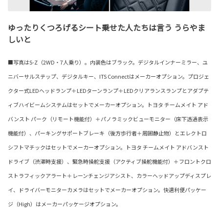
ゆったりくつろげるシート乗せた人たちは言う うらやま
しいと
■写真はS-Z（2WD・7人乗り）。内装色はブラック。デジタルインナーミラー、ユ
ニバーサルステップ、デジタルキー、ITS Connectはメーカーオプション。プロジェ
クター式LEDヘッドランプ＋LEDターンランプ＋LEDクリアランスランプとアダプテ
ィブハイビームシステムはセットでメーカーオプション。トヨタ チームメイト アド
バンスト パーク（リモート機能付）＋パノラミックビューモニター（床下透過表示
機能付）、パーキングサポートブレーキ（後方歩行者＋周囲静止物）とエレクトロ
シフトマチックはセットでメーカーオプション。トヨタ チームメイト アドバンスト
ドライブ（渋滞時支援）、緊急時操舵支援（アクティブ操舵機能付）＋フロントクロ
ストラフィックアラート＋レーンチェンジアシスト、カラーヘッドアップディスプレ
イ、ドライバーモニターカメラはセットでメーカーオプション。快適利便パッケー
ジ（High）はメーカーパッケージオプション。