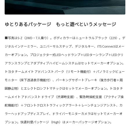
ゆとりあるパッケージ もっと遊べというメッセージ
■写真はS-Z（2WD・7人乗り）。ボディカラーはニュートラルブラック〈229〉。デ
ジタルインナーミラー、ユニバーサルステップ、デジタルキー、ITS Connectはメー
カーオプション。プロジェクター式LEDヘッドランプ＋LEDターンランプ＋LEDクリ
アランスランプとアダプティブハイビームシステムはセットでメーカーオプション。
トヨタ チームメイト アドバンスト パーク（リモート機能付）＋パノラミックビュー
モニター（床下透過表示機能付）、パーキングサポートブレーキ（後方歩行者＋周
囲静止物）とエレクトロシフトマチックはセットでメーカーオプション。トヨタ チ
ームメイト アドバンスト ドライブ（渋滞時支援）、緊急時操舵支援（アクティブ操
舵機能付）＋フロントクロストラフィックアラート＋レーンチェンジアシスト、カ
ラーヘッドアップディスプレイ、ドライバーモニターカメラはセットでメーカーオ
プション。快適利便パッケージ（High）はメーカーパッケージオプション。