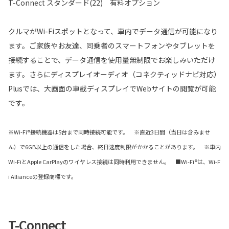
T-Connect スタンダード(22) 有料オプション
クルマがWi-Fiスポットとなって、車内でデータ通信が可能になり
ます。ご家族やお友達、同乗者のスマートフォンやタブレットを
接続することで、データ通信を使用量無制限でお楽しみいただけ
ます。さらにディスプレイオーディオ（コネクティッドナビ対応）
Plusでは、大画面の車載ディスプレイでWebサイトの閲覧が可能
です。
※Wi-Fi®接続機器は5台まで同時接続可能です。 ※直近3日間（当日は含みませ
ん）で6GB以上の通信をした場合、終日速度制限がかかることがあります。 ※車内
Wi-FiとApple CarPlayのワイヤレス接続は同時利用できません。 ■Wi-Fi®は、Wi-F
i Allianceの登録商標です。
T-Connect