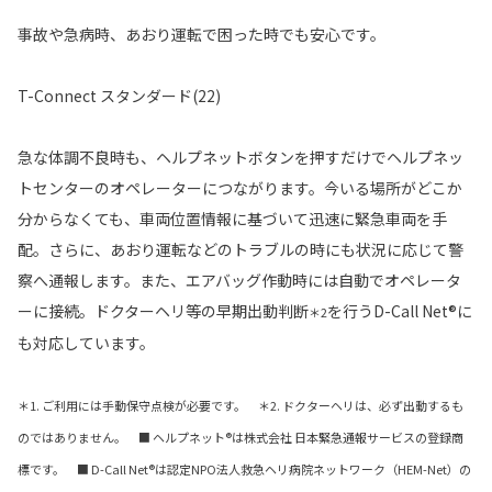
事故や急病時、あおり運転で困った時でも安心です。
T-Connect スタンダード(22)
急な体調不良時も、ヘルプネットボタンを押すだけでヘルプネッ
トセンターのオペレーターにつながります。今いる場所がどこか
分からなくても、車両位置情報に基づいて迅速に緊急車両を手
配。さらに、あおり運転などのトラブルの時にも状況に応じて警
察へ通報します。また、エアバッグ作動時には自動でオペレータ
ーに接続。ドクターヘリ等の早期出動判断
を行うD-Call Net®に
＊2
も対応しています。
＊1. ご利用には手動保守点検が必要です。 ＊2. ドクターヘリは、必ず出動するも
のではありません。 ■ ヘルプネット®は株式会社 日本緊急通報サービスの登録商
標です。 ■ D-Call Net®は認定NPO法人救急ヘリ病院ネットワーク（HEM-Net）の