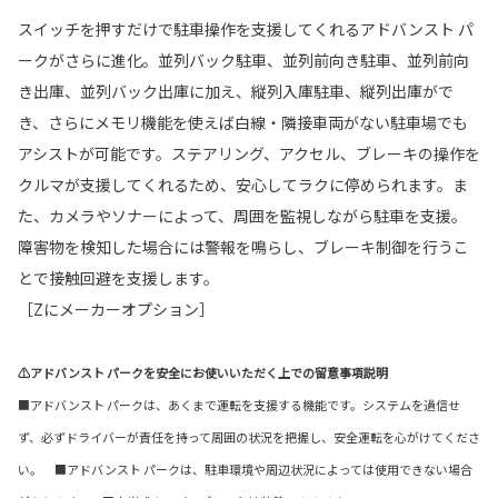
スイッチを押すだけで駐車操作を支援してくれるアドバンスト パ
ークがさらに進化。並列バック駐⾞、並列前向き駐⾞、並列前向
き出庫、並列バック出庫に加え、縦列⼊庫駐⾞、縦列出庫がで
き、さらにメモリ機能を使えば白線・隣接車両がない駐車場でも
アシストが可能です。ステアリング、アクセル、ブレーキの操作を
クルマが支援してくれるため、安心してラクに停められます。ま
た、カメラやソナーによって、周囲を監視しながら駐車を支援。
障害物を検知した場合には警報を鳴らし、ブレーキ制御を行うこ
とで接触回避を支援します。
［Zにメーカーオプション］
⚠アドバンスト パークを安全にお使いいただく上での留意事項説明
■アドバンスト パークは、あくまで運転を支援する機能です。システムを過信せ
ず、必ずドライバーが責任を持って周囲の状況を把握し、安全運転を心がけてくださ
い。 ■アドバンスト パークは、駐車環境や周辺状況によっては使用できない場合