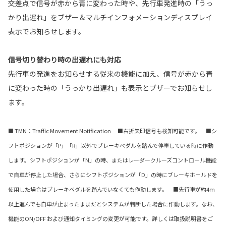
交差点で信号が赤から青に変わった時や、先行車発進時の「うっ
かり出遅れ」をブザー＆マルチインフォメーションディスプレイ
表示でお知らせします。
信号切り替わり時の出遅れにも対応
先行車の発進をお知らせする従来の機能に加え、信号が赤から青
に変わった時の「うっかり出遅れ」も表示とブザーでお知らせし
ます。
■ TMN：Traffic Movement Notification ■右折矢印信号も検知可能です。 ■シ
フトポジションが「P」「R」以外でブレーキペダルを踏んで停車している時に作動
します。シフトポジションが「N」の時、またはレーダークルーズコントロール機能
で自車が停止した場合、さらにシフトポジションが「D」の時にブレーキホールドを
使用した場合はブレーキペダルを踏んでいなくても作動します。 ■先行車が約4m
以上進んでも自車が止まったままだとシステムが判断した場合に作動します。なお、
機能のON/OFF および通知タイミングの変更が可能です。詳しくは取扱説明書をご