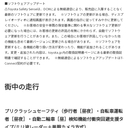
■ソフトウェアアップデート
⚠Toyota Safety Senseは、DCMによる無線通信により、販売店に入庫することなく
最新のソフトウェアに更新できます。 ※ソフトウェアの更新がある場合、ディスプ
レイオーディオに通知画面が表示されます。画面の指示に従ってすみやかに更新して
ください。 ※お客様の安全や車両の保安基準に関わる重大なソフトウェア更新が
必要になった場合には、お客様の更新の許諾の有無にかかわらず、自動でソフトウ
ェア更新を行うことがあります。また、この場合にお客様が許諾していなかった他
の機能も含めて最新バージョンに更新される場合があります。 ※ソフトウェアを
更新すると、各機能の取り扱い方法が変わったり、機能が追加されることがありま
す。変更・追加された内容は、toyota.jp 内の取扱説明書ページにある最新の取扱説
明書で確認することができます。 ※無線通信によるソフトウェアアップデートはT-
Connect契約が必要です。
街中の走行
プリクラッシュセーフティ（歩行者［昼夜］・自転車運転
者［昼夜］・自動二輪車［昼］検知機能付衝突回避支援タ
イプ/ミリ波レーダー＋単眼カメラ方式）