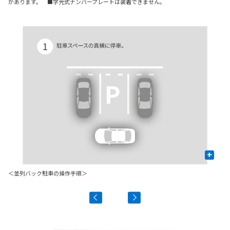
があります。 ■字光式ナンバープレートは装着できません。
+
＜並列バック駐車の操作手順＞
＜
＊