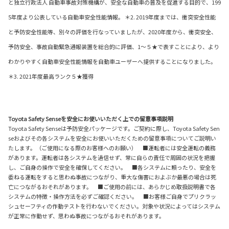
と独立行政法人 自動車事故対策機構が、安全な自動車の普及を促進する目的で、199
5年度より公表している自動車安全性能情報。 ＊2. 2019年度までは、衝突安全性能
と予防安全性能等、別々の評価を行なっていましたが、2020年度から、衝突安全、
予防安全、事故自動緊急通報装置を総合的に評価、1〜５★で表すことにより、より
わかりやすく自動車安全性能情報を自動車ユーザーへ提供することになりました。
＊3. 2021年度最高ランク５★獲得
Toyota Safety Senseを安全にお使いいただく上での留意事項説明
Toyota Safety Senseは予防安全パッケージです。ご契約に際し、Toyota Safety Sen
seおよびその各システムを安全にお使いいただくための留意事項についてご説明い
たします。（ご使用になる際のお客様へのお願い） ■運転者には安全運転の義務
があります。運転者は各システムを過信せず、常に自らの責任で周囲の状況を把握
し、ご自身の操作で安全を確保してください。 ■各システムに頼ったり、安全を
委ねる運転をすると思わぬ事故につながり、重大な傷害におよぶか最悪の場合は死
亡につながるおそれがあります。 ■ご使用の前には、あらかじめ取扱説明書で各
システムの特徴・操作方法を必ずご確認ください。 ■お客様ご自身でプリクラッ
シュセーフティの作動テストを行わないでください。対象や状況によってはシステム
が正常に作動せず、思わぬ事故につながるおそれがあります。