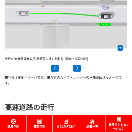
+
歩行者/自転車運転者/駐車車両に対する支援［操舵・減速制御
]
先
■写真は作動イメージです。 ■写真のカメラ・レーダーの検知範囲はイメージで
す。
高速道路の走行
見積りシミュレ
試乗予約
商談予約
WEBカタログ
店舗一覧
ーション