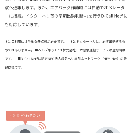
察へ通報します。また、エアバッグ作動時には自動でオペレータ
ーに接続。ドクターヘリ等の早期出動判断
を行うD-Call Net®に
＊2
も対応しています。
＊1. ご利用には手動保守点検が必要です。 ＊2. ドクターヘリは、必ず出動するも
のではありません。 ■ヘルプネット®は株式会社 日本緊急通報サービスの登録商標
です。 ■D-Call Net®は認定NPO法人救急ヘリ病院ネットワーク（HEM-Net）の登
録商標です。