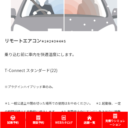
リモートエアコン
＊1＊2＊3＊4＊5
乗り込む前に車内を快適温度にします。
T-Connect スタンダード(22)
※プラグインハイブリッド車のみ。
＊1. 一般公道上や閉め切った場所での使用はおやめください。 ＊2. 起動後、一定
の時間が経つと自動的に停止します。 ＊3. 車両停止中にエンジンをみだりに稼働
させた場合、条例により、罰則を受けることがありますのでご注意ください。（ご
見積りシミュレ
試乗予約
商談予約
WEBカタログ
店舗一覧
ーション
購入の際は地方自治体の条例などをご確認ください。） ＊4. 使用時には周囲の安