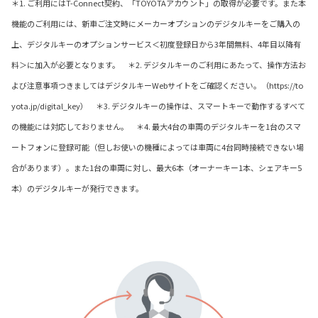
＊1. ご利用にはT-Connect契約、「TOYOTAアカウント」の取得が必要です。また本
機能のご利用には、新車ご注文時にメーカーオプションのデジタルキーをご購入の
上、デジタルキーのオプションサービス＜初度登録日から3年間無料、4年目以降有
料＞に加入が必要となります。 ＊2. デジタルキーのご利用にあたって、操作方法お
よび注意事項つきましてはデジタルキーWebサイトをご確認ください。（https://to
yota.jp/digital_key） ＊3. デジタルキーの操作は、スマートキーで動作するすべて
の機能には対応しておりません。 ＊4. 最大4台の車両のデジタルキーを1台のスマ
ートフォンに登録可能（但しお使いの機種によっては車両に4台同時接続できない場
合があります）。また1台の車両に対し、最大6本（オーナーキー1本、シェアキー5
本）のデジタルキーが発行できます。