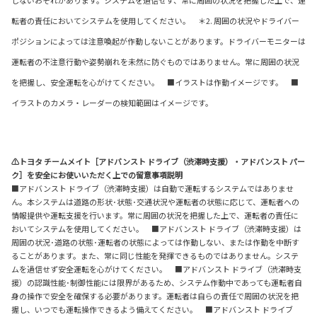
転者の責任においてシステムを使用してください。 ＊2. 周囲の状況やドライバー
ポジションによっては注意喚起が作動しないことがあります。ドライバーモニターは
運転者の不注意行動や姿勢崩れを未然に防ぐものではありません。常に周囲の状況
を把握し、安全運転を心がけてください。 ■イラストは作動イメージです。 ■
イラストのカメラ・レーダーの検知範囲はイメージです。
⚠トヨタ チームメイト［アドバンスト ドライブ（渋滞時支援）・アドバンスト パー
ク］を安全にお使いいただく上での留意事項説明
■アドバンスト ドライブ（渋滞時支援）は自動で運転するシステムではありませ
ん。本システムは道路の形状･状態･交通状況や運転者の状態に応じて、運転者への
情報提供や運転支援を行います。常に周囲の状況を把握した上で、運転者の責任に
おいてシステムを使用してください。 ■アドバンスト ドライブ（渋滞時支援）は
周囲の状況･道路の状態･運転者の状態によっては作動しない、または作動を中断す
ることがあります。また、常に同じ性能を発揮できるものではありません。システ
ムを過信せず安全運転を心がけてください。 ■アドバンスト ドライブ（渋滞時支
援）の認識性能･制御性能には限界があるため、システム作動中であっても運転者自
身の操作で安全を確保する必要があります。運転者は自らの責任で周囲の状況を把
握し、いつでも運転操作できるよう備えてください。 ■アドバンスト ドライブ