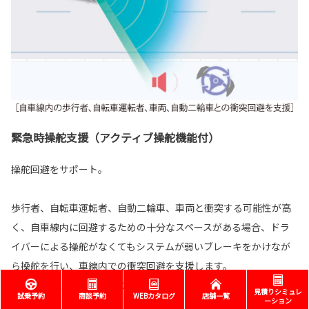
緊急時操舵支援（アクティブ操舵機能付）
操舵回避をサポート。
歩行者、自転車運転者、自動二輪車、車両と衝突する可能性が高
く、自車線内に回避するための十分なスペースがある場合、ドラ
イバーによる操舵がなくてもシステムが弱いブレーキをかけなが
ら操舵を行い、車線内での衝突回避を支援します。
［SPORT RS、SPORT Zに標準装備］
見積りシミュレ
試乗予約
商談予約
WEBカタログ
店舗一覧
ーション