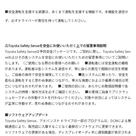
■安全運転を支援する装置は、あくまで運転を支援する機能です。本機能を過信せ
ず、必ずドライバーが責任を持って運転してください。
⚠Toyota Safety Senseを安全にお使いいただく上での留意事項説明
Toyota Safety Senseは予防安全パッケージです。ご契約に際し、Toyota Safety Sen
seおよびその各システムを安全にお使いいただくための留意事項についてご説明い
たします。（ご使用になる際のお客様へのお願い） ■運転者には安全運転の義務
があります。運転者は各システムを過信せず、常に自らの責任で周囲の状況を把握
し、ご自身の操作で安全を確保してください。 ■各システムに頼ったり、安全を
委ねる運転をすると思わぬ事故につながり、重大な傷害におよぶか最悪の場合は死
亡につながるおそれがあります。 ■ご使用の前には、あらかじめ取扱説明書で各
システムの特徴・操作方法を必ずご確認ください。 ■お客様ご自身でプリクラッ
シュセーフティの作動テストを行わないでください。対象や状況によってはシステム
が正常に作動せず、思わぬ事故につながるおそれがあります。
■ソフトウェアアップデート
Toyota Safety Sense、アドバンスト ドライブの一部のプログラムは、DCMによる無
線通信により、販売店に入庫することなく最新のソフトウェアに更新できます。
※ソフトウェアの更新がある場合、ディスプレイオーディオに通知画面が表示されま