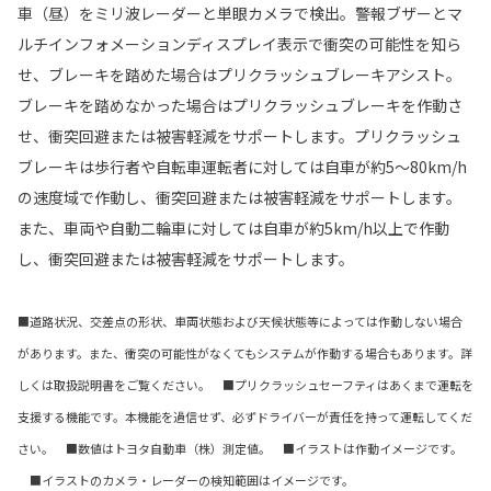
車（昼）をミリ波レーダーと単眼カメラで検出。警報ブザーとマ
ルチインフォメーションディスプレイ表示で衝突の可能性を知ら
せ、ブレーキを踏めた場合はプリクラッシュブレーキアシスト。
ブレーキを踏めなかった場合はプリクラッシュブレーキを作動さ
せ、衝突回避または被害軽減をサポートします。プリクラッシュ
ブレーキは歩行者や自転車運転者に対しては自車が約5〜80km/h
の速度域で作動し、衝突回避または被害軽減をサポートします。
また、車両や自動二輪車に対しては自車が約5km/h以上で作動
し、衝突回避または被害軽減をサポートします。
■道路状況、交差点の形状、車両状態および天候状態等によっては作動しない場合
があります。また、衝突の可能性がなくてもシステムが作動する場合もあります。詳
しくは取扱説明書をご覧ください。 ■プリクラッシュセーフティはあくまで運転を
支援する機能です。本機能を過信せず、必ずドライバーが責任を持って運転してくだ
さい。 ■数値はトヨタ自動車（株）測定値。 ■イラストは作動イメージです。
■イラストのカメラ・レーダーの検知範囲はイメージです。