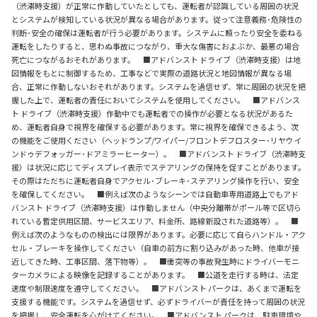
（渋滞時支援）が正常に作動していたとしても、運転者が認識している周囲の状況
とシステムが検知している状況が異なる場合があります。従って注意義務･危険性の
判断･安全の確保は運転者が行う必要があります。システムに頼ったり安全を委ねる
運転をしたりすると、思わぬ事故につながり、重大な傷害におよぶか、最悪の場合
死亡につながるおそれがあります。 ■アドバンスト ドライブ（渋滞時支援）は地
図情報をもとに制御するため、工事などで実際の道路状況と地図情報が異なる場
合、正常に作動しないおそれがあります。システムを過信せず、常に周囲の状況を把
握した上で、運転者の責任においてシステムを使用してください。 ■アドバンス
ト ドライブ（渋滞時支援）作動中でも運転者での操作が必要となる状況があるた
め、運転者自身で視界を確保する必要があります。常に視界を確保できるよう、次
の機能をご使用ください（ヘッドランプ/ワイパー/フロントデフロスター･リヤウイ
ンドゥデフォッガー･ドアミラーヒーター）。 ■アドバンスト ドライブ（渋滞時支
援）は状況に応じてディスプレイ表示でステアリングの保持を促すことがあります。
その際はただちに運転者自身でアクセル･ブレーキ･ステアリング操作を行い、安全
を確保してください。 ■例えば次のようなシーンでは自動車専用道路上でもアド
バンスト ドライブ（渋滞時支援）は作動しません（中央分離帯がポール等で区切ら
れている暫定供用区間、サービスエリア、料金所、路線新設された道路等）。 ■
例えば次のようなものの検出には限界があります。必要に応じて自らハンドル・アク
セル・ブレーキを操作してください（自車の前方に割り込みがあった時、他車が接
近してきた時、工事区間、落下物等）。 ■衝突等の事故発生時にドライバーモニ
ターカメラによる映像を記録することがあります。 ■公道を走行する時は、法定
速度や制限速度を遵守してください。 ■アドバンスト パークは、あくまで運転を
支援する機能です。システムを過信せず、必ずドライバーが責任を持って周囲の状況
を把握し、安全運転を心がけてください。 ■アドバンスト パークは、駐車環境や