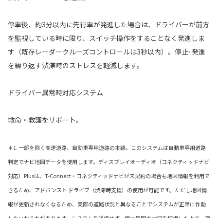
停車後、約3分以内に先行車が発進した場合は、ドライバーが前方
を監視している時に限り、スイッチ操作をすることなく発進しま
す（既存レーダークルーズコントロールは3秒以内）。停止･発進
を繰り返す渋滞時のストレスを軽減します。
ドライバー異常時対応システム
救命・救護をサポート。
＊1. 一部を除く高速道路、自動車専用道路の本線。このシステムは自動車専用道路
判定でナビ地図データを使用します。ディスプレイオーディオ（コネクティッドナビ
対応）Plusは、T-Connect・コネクティッドナビが未契約の場合も地図情報を利用で
きるため、アドバンスト ドライブ（渋滞時支援）の使用が可能です。ただし地図情
報が更新されなくなるため、実際の道路状況と異なることでシステムが正常に作動
しないおそれがあります。システムを過信せず、常に周囲の状況を把握した上で、運