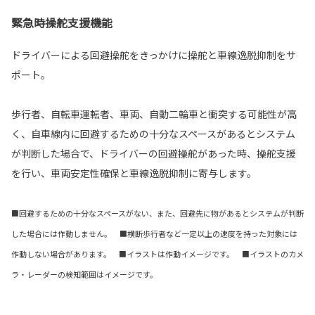
緊急時操舵支援機能
ドライバーによる回避操舵をきっかけに操舵と車線逸脱抑制をサ
ポート。
歩行者、自転車運転者、車両、自動二輪車と衝突する可能性が高
く、自車線内に回避するための十分なスペースがあるとシステム
が判断した場合で、ドライバーの回避操舵があった時、操舵支援
を行い、車両安定性確保と車線逸脱抑制に寄与します。
■回避するための十分なスペースがない、また、回避先に物があるとシステムが判断
した場合には作動しません。 ■横断歩行者など一定以上の速度を持った対象には
作動しない場合があります。 ■イラストは作動イメージです。 ■イラストのカメ
ラ・レーダーの検知範囲はイメージです。