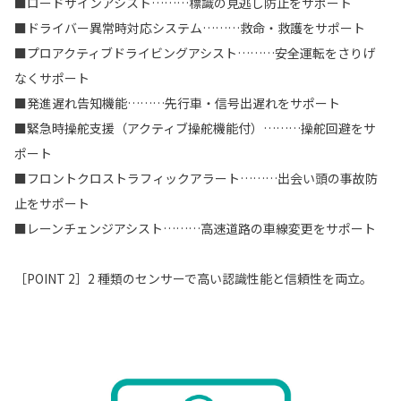
■ロードサインアシスト………標識の見逃し防止をサポート
■ドライバー異常時対応システム………救命・救護をサポート
■プロアクティブドライビングアシスト………安全運転をさりげ
なくサポート
■発進遅れ告知機能………先行車・信号出遅れをサポート
■緊急時操舵支援（アクティブ操舵機能付）………操舵回避をサ
ポート
■フロントクロストラフィックアラート………出会い頭の事故防
止をサポート
■レーンチェンジアシスト………高速道路の車線変更をサポート
［POINT 2］2 種類のセンサーで高い認識性能と信頼性を両立。