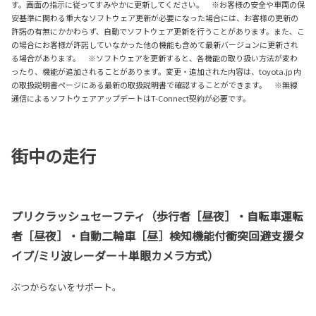
す。画面の指示に従ってすみやかに更新してください。 ※お客様の安全や車両の保
安基準に関わる重大なソフトウェア更新が必要になった場合には、お客様の更新の
許諾の有無にかかわらず、自動でソフトウェア更新を行うことがあります。また、こ
の場合にお客様が許諾していなかった他の機能も含めて最新バージョンに更新され
る場合があります。 ※ソフトウェアを更新すると、各機能の取り扱い方法が変わ
ったり、機能が追加されることがあります。変更・追加された内容は、toyota.jp 内
の取扱説明書ページにある最新の取扱説明書で確認することができます。 ※無線
通信によるソフトウェアアップデートはT-Connect契約が必要です。
街中の走行
プリクラッシュセーフティ（歩行者［昼夜］・自転車運転
者［昼夜］・自動二輪車［昼］検知機能付衝突回避支援タ
イプ/ミリ波レーダー＋単眼カメラ方式）
ぶつからないをサポート。