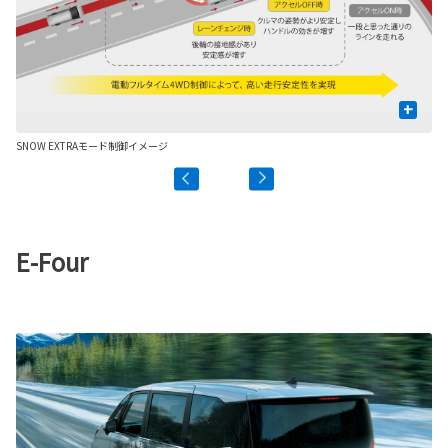
+
SNOW EXTRAモード制御イメージ
SN
E-Four