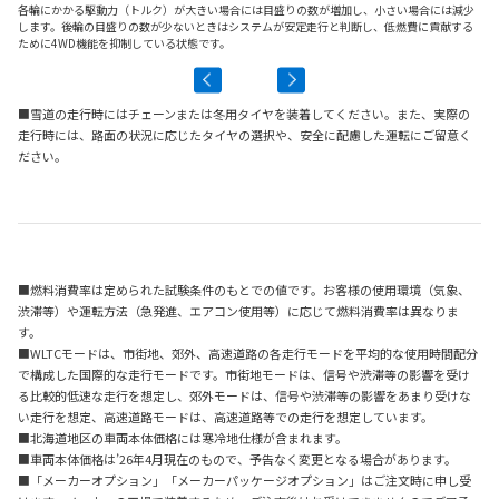
各輪にかかる駆動力（トルク）が大きい場合には目盛りの数が増加し、小さい場合には減少
後
します。後輪の目盛りの数が少ないときはシステムが安定走行と判断し、低燃費に貢献する
ッ
ために4WD機能を抑制している状態です。
■雪道の走行時にはチェーンまたは冬用タイヤを装着してください。また、実際の
走行時には、路面の状況に応じたタイヤの選択や、安全に配慮した運転にご留意く
ださい。
■燃料消費率は定められた試験条件のもとでの値です。お客様の使用環境（気象、
渋滞等）や運転方法（急発進、エアコン使用等）に応じて燃料消費率は異なりま
す。
■WLTCモードは、市街地、郊外、高速道路の各走行モードを平均的な使用時間配分
で構成した国際的な走行モードです。市街地モードは、信号や渋滞等の影響を受け
る比較的低速な走行を想定し、郊外モードは、信号や渋滞等の影響をあまり受けな
い走行を想定、高速道路モードは、高速道路等での走行を想定しています。
■北海道地区の車両本体価格には寒冷地仕様が含まれます。
■車両本体価格は’26年4月現在のもので、予告なく変更となる場合があります。
■「メーカーオプション」「メーカーパッケージオプション」はご注文時に申し受