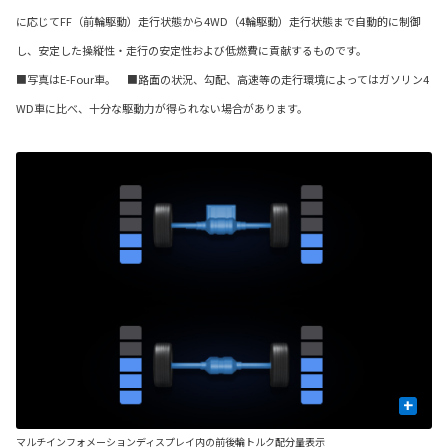
に応じてFF（前輪駆動）走行状態から4WD（4輪駆動）走行状態まで自動的に制御
し、安定した操縦性・走行の安定性および低燃費に貢献するものです。
■写真はE-Four車。 ■路面の状況、勾配、高速等の走行環境によってはガソリン4
WD車に比べ、十分な駆動力が得られない場合があります。
+
マルチインフォメーションディスプレイ内の前後輪トルク配分量表示
■