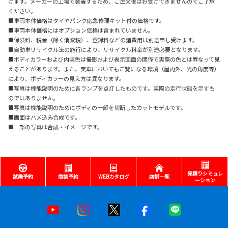
けます。メーカーの工場で装着するため、ご注文後はお受けできませんのでご了承
ください。
■車両本体価格はタイヤパンク応急修理キット付の価格です。
■車両本体価格にはオプション価格は含まれていません。
■保険料、税金（除く消費税）、登録料などの諸費用は別途申し受けます。
■自動車リサイクル法の施行により、リサイクル料金が別途必要となります。
■ボディカラーおよび内装色は撮影および表示画面の関係で実際の色とは異なって見
えることがあります。また、実車においてもご覧になる環境（屋内外、光の角度等）
により、ボディカラーの見え方は異なります。
■写真は機能説明のために各ランプを点灯したものです。実際の走行状態を示すも
のではありません。
■写真は機能説明のためにボディの一部を切断したカットモデルです。
■画面はハメ込み合成です。
■一部の写真は合成・イメージです。
見積りシミュレ
試乗予約
商談予約
WEBカタログ
店舗一覧
ーション