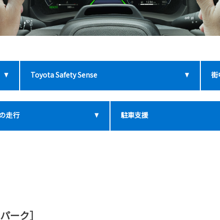
Toyota Safety Sense
街
の走行
駐車支援
 パーク］