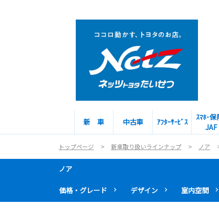
ｽﾏﾎ･保
新 車
中古車
ｱﾌﾀｰｻｰﾋﾞｽ
JAF
トップページ
新車取り扱いラインナップ
ノア
ノア
価格・グレード
デザイン
室内空間