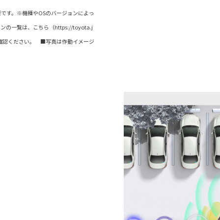
です。※機種やOSのバージョンによっ
、こちら（https://toyota.j
.pdf）よりご確認ください。 ■写真は作動イメージ