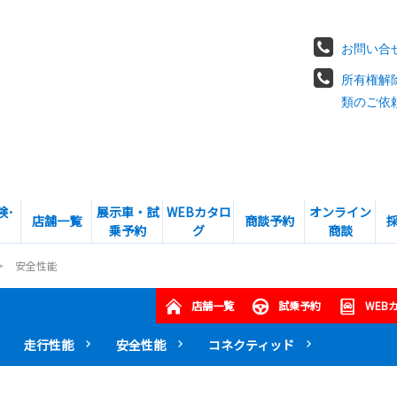
お問い合
所有権解
類のご依
険･
展示車・試
WEBカタロ
オンライン
店舗一覧
商談予約
乗予約
グ
商談
安全性能
店舗一覧
試乗予約
WEB
走行性能
安全性能
コネクティッド