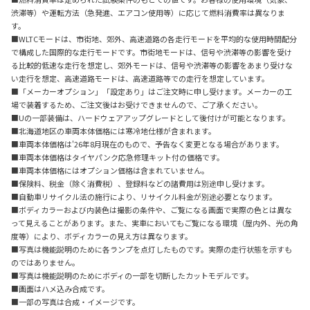
渋滞等）や運転方法（急発進、エアコン使用等）に応じて燃料消費率は異なりま
す。
■WLTCモードは、市街地、郊外、高速道路の各走行モードを平均的な使用時間配分
で構成した国際的な走行モードです。市街地モードは、信号や渋滞等の影響を受け
る比較的低速な走行を想定し、郊外モードは、信号や渋滞等の影響をあまり受けな
い走行を想定、高速道路モードは、高速道路等での走行を想定しています。
■「メーカーオプション」「設定あり」はご注文時に申し受けます。メーカーの工
場で装着するため、ご注文後はお受けできませんので、ご了承ください。
■Uの一部装備は、ハードウェアアップグレードとして後付けが可能となります。
■北海道地区の車両本体価格には寒冷地仕様が含まれます。
■車両本体価格は'26年8月現在のもので、予告なく変更となる場合があります。
■車両本体価格はタイヤパンク応急修理キット付の価格です。
■車両本体価格にはオプション価格は含まれていません。
■保険料、税金（除く消費税）、登録料などの諸費用は別途申し受けます。
■自動車リサイクル法の施行により、リサイクル料金が別途必要となります。
■ボディカラーおよび内装色は撮影の条件や、ご覧になる画面で実際の色とは異な
って見えることがあります。また、実車においてもご覧になる環境（屋内外、光の角
度等）により、ボディカラーの見え方は異なります。
■写真は機能説明のために各ランプを点灯したものです。実際の走行状態を示すも
のではありません。
■写真は機能説明のためにボディの一部を切断したカットモデルです。
■画面はハメ込み合成です。
■一部の写真は合成・イメージです。