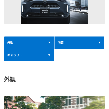
外観
内装
ギャラリー
外観