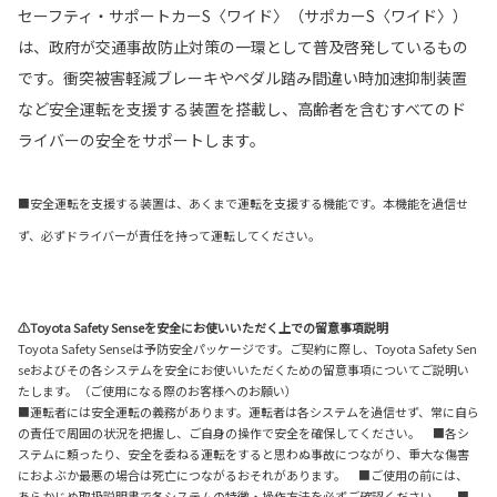
セーフティ・サポートカーS〈ワイド〉（サポカーS〈ワイド〉）
は、政府が交通事故防止対策の一環として普及啓発しているもの
です。衝突被害軽減ブレーキやペダル踏み間違い時加速抑制装置
など安全運転を支援する装置を搭載し、高齢者を含むすべてのド
ライバーの安全をサポートします。
■安全運転を支援する装置は、あくまで運転を支援する機能です。本機能を過信せ
ず、必ずドライバーが責任を持って運転してください。
⚠Toyota Safety Senseを安全にお使いいただく上での留意事項説明
Toyota Safety Senseは予防安全パッケージです。ご契約に際し、Toyota Safety Sen
seおよびその各システムを安全にお使いいただくための留意事項についてご説明い
たします。（ご使用になる際のお客様へのお願い）
■運転者には安全運転の義務があります。運転者は各システムを過信せず、常に自ら
の責任で周囲の状況を把握し、ご自身の操作で安全を確保してください。 ■各シ
ステムに頼ったり、安全を委ねる運転をすると思わぬ事故につながり、重大な傷害
におよぶか最悪の場合は死亡につながるおそれがあります。 ■ご使用の前には、
あらかじめ取扱説明書で各システムの特徴・操作方法を必ずご確認ください。 ■