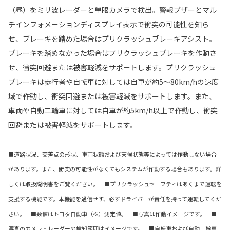
（昼）をミリ波レーダーと単眼カメラで検出。警報ブザーとマル
チインフォメーションディスプレイ表示で衝突の可能性を知ら
せ、ブレーキを踏めた場合はプリクラッシュブレーキアシスト。
ブレーキを踏めなかった場合はプリクラッシュブレーキを作動さ
せ、衝突回避または被害軽減をサポートします。プリクラッシュ
ブレーキは歩行者や自転車に対しては自車が約5〜80km/hの速度
域で作動し、衝突回避または被害軽減をサポートします。また、
車両や自動二輪車に対しては自車が約5km/h以上で作動し、衝突
回避または被害軽減をサポートします。
■道路状況、交差点の形状、車両状態および天候状態等によっては作動しない場合
があります。また、衝突の可能性がなくてもシステムが作動する場合もあります。詳
しくは取扱説明書をご覧ください。 ■プリクラッシュセーフティはあくまで運転を
支援する機能です。本機能を過信せず、必ずドライバーが責任を持って運転してくだ
さい。 ■数値はトヨタ自動車（株）測定値。 ■写真は作動イメージです。 ■
写真のカメラ・レーダーの検知範囲はイメージです。 ■自転車および自動二輪車