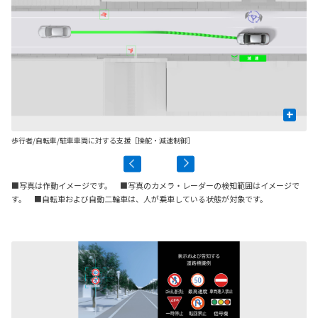
+
歩行者/自転車/駐車車両に対する支援［操舵・減速制御］
先
■写真は作動イメージです。 ■写真のカメラ・レーダーの検知範囲はイメージで
す。 ■自転車および自動二輪車は、人が乗車している状態が対象です。