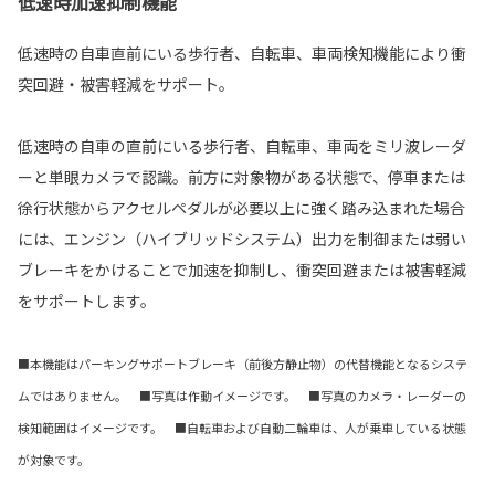
低速時加速抑制機能
低速時の自車直前にいる歩行者、自転車、車両検知機能により衝
突回避・被害軽減をサポート。
低速時の自車の直前にいる歩行者、自転車、車両をミリ波レーダ
ーと単眼カメラで認識。前方に対象物がある状態で、停車または
徐行状態からアクセルペダルが必要以上に強く踏み込まれた場合
には、エンジン（ハイブリッドシステム）出力を制御または弱い
ブレーキをかけることで加速を抑制し、衝突回避または被害軽減
をサポートします。
■本機能はパーキングサポートブレーキ（前後方静止物）の代替機能となるシステ
ムではありません。 ■写真は作動イメージです。 ■写真のカメラ・レーダーの
検知範囲はイメージです。 ■自転車および自動二輪車は、人が乗車している状態
が対象です。