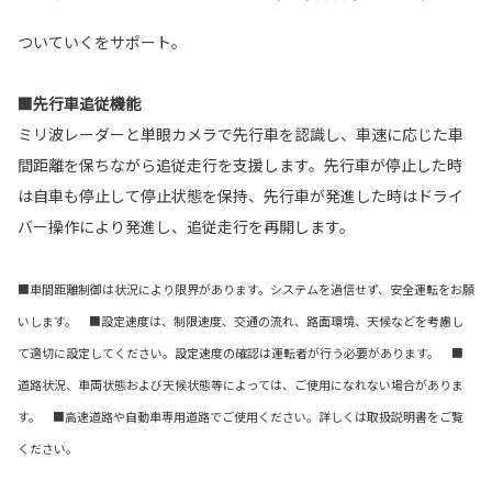
ついていくをサポート。
■先行車追従機能
ミリ波レーダーと単眼カメラで先行車を認識し、車速に応じた車
間距離を保ちながら追従走行を支援します。先行車が停止した時
は自車も停止して停止状態を保持、先行車が発進した時はドライ
バー操作により発進し、追従走行を再開します。
■車間距離制御は状況により限界があります。システムを過信せず、安全運転をお願
いします。 ■設定速度は、制限速度、交通の流れ、路面環境、天候などを考慮し
て適切に設定してください。設定速度の確認は運転者が行う必要があります。 ■
道路状況、車両状態および天候状態等によっては、ご使用になれない場合がありま
す。 ■高速道路や自動車専用道路でご使用ください。詳しくは取扱説明書をご覧
ください。