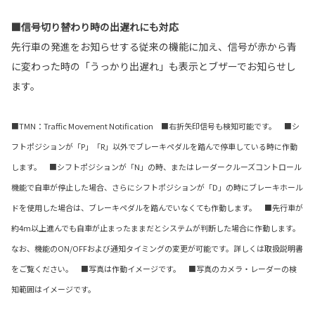
■信号切り替わり時の出遅れにも対応
先行車の発進をお知らせする従来の機能に加え、信号が赤から青
に変わった時の「うっかり出遅れ」も表示とブザーでお知らせし
ます。
■TMN：Traffic Movement Notification ■右折矢印信号も検知可能です。 ■シ
フトポジションが「P」「R」以外でブレーキペダルを踏んで停車している時に作動
します。 ■シフトポジションが「N」の時、またはレーダークルーズコントロール
機能で自車が停止した場合、さらにシフトポジションが「D」の時にブレーキホール
ドを使用した場合は、ブレーキペダルを踏んでいなくても作動します。 ■先行車が
約4m以上進んでも自車が止まったままだとシステムが判断した場合に作動します。
なお、機能のON/OFFおよび通知タイミングの変更が可能です。詳しくは取扱説明書
をご覧ください。 ■写真は作動イメージです。 ■写真のカメラ・レーダーの検
知範囲はイメージです。