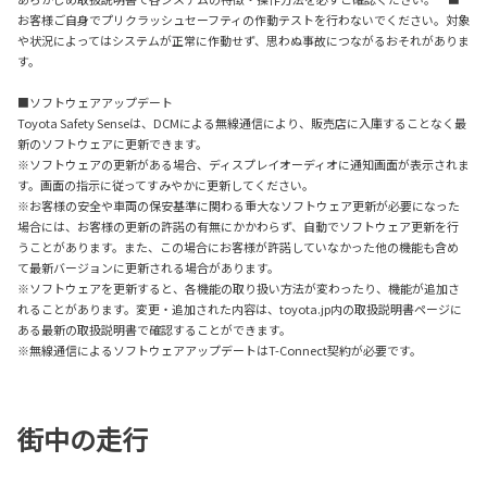
お客様ご自身でプリクラッシュセーフティの作動テストを行わないでください。対象
や状況によってはシステムが正常に作動せず、思わぬ事故につながるおそれがありま
す。
■ソフトウェアアップデート
Toyota Safety Senseは、DCMによる無線通信により、販売店に入庫することなく最
新のソフトウェアに更新できます。
※ソフトウェアの更新がある場合、ディスプレイオーディオに通知画面が表示されま
す。画面の指示に従ってすみやかに更新してください。
※お客様の安全や車両の保安基準に関わる重大なソフトウェア更新が必要になった
場合には、お客様の更新の許諾の有無にかかわらず、自動でソフトウェア更新を行
うことがあります。また、この場合にお客様が許諾していなかった他の機能も含め
て最新バージョンに更新される場合があります。
※ソフトウェアを更新すると、各機能の取り扱い方法が変わったり、機能が追加さ
れることがあります。変更・追加された内容は、toyota.jp内の取扱説明書ページに
ある最新の取扱説明書で確認することができます。
※無線通信によるソフトウェアアップデートはT-Connect契約が必要です。
街中の走行