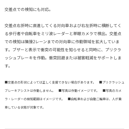
交差点での検知にも対応。
交差点右折時に直進してくる対向車および右左折時に横断してく
る歩行者や自転車をミリ波レーダーと単眼カメラで検出。交差点
での検知は隣接2レーンまでの対向車に作動領域を拡大していま
す。ブザーと表示で衝突の可能性を知らせると同時に、プリクラ
ッシュブレーキを作動。衝突回避または被害軽減をサポートしま
す。
■交差点の形状によっては正しく支援できない場合があります。 ■プリクラッシュ
ブレーキアシストは作動しません。 ■写真は作動イメージです。 ■写真のカメ
ラ・レーダーの検知範囲はイメージです。 ■自転車および自動二輪車は、人が乗
車している状態が対象です。