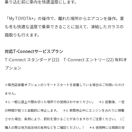
乗り込む前に車内を快適温度にします。
「My TOYOTA+」の操作で、離れた場所からエアコンを操作。夏
も冬も快適な温度で乗車できることに加えて、凍結したガラスの
霜取りも行えます。
対応T-Connectサービスプラン
T-Connect スタンダード(22) T-Connect エントリー(22) 有料オ
プション
※販売店装着オプションのリモートスタートを装着している場合はご利用いただけ
ません。
＊1. 一般公道上や閉め切った場所での使用はおやめください。 ＊2. 起動後、一定
の時間が経つと自動的に停止します。 ＊3. 車両停止中にエンジンをみだりに稼働
させた場合、条例により、罰則を受けることがありますのでご注意ください。（ご
購入の際は地方自治体の条例などをご確認ください。） ＊4. 使用時には周囲の安