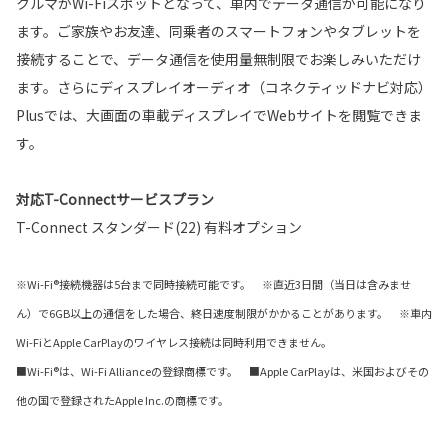
クルマがWi-Fiスポットとなって、車内でデータ通信が可能になり
ます。ご家族やお友達、同乗者のスマートフォンやタブレットを
接続することで、データ通信を使用量無制限でお楽しみいただけ
ます。さらにディスプレイオーディオ（コネクティッドナビ対応）
Plusでは、大画面の車載ディスプレイでWebサイトを閲覧できま
す。
対応T-Connectサービスプラン
T-Connect スタンダード(22) 有料オプション
※Wi-Fi®接続機器は5台まで同時接続可能です。 ※直近3日間（当日は含みませ
ん）で6GB以上の通信をした場合、終日速度制限がかかることがあります。 ※車内
Wi-FiとApple CarPlayのワイヤレス接続は同時利用できません。
■Wi-Fi®は、Wi-Fi Allianceの登録商標です。 ■Apple CarPlayは、米国およびその
他の国で登録されたApple Inc.の商標です。