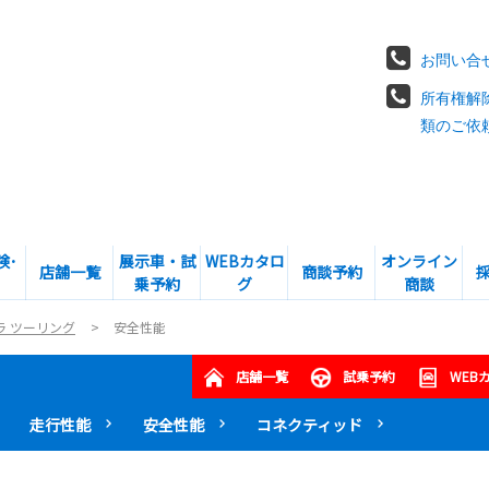
お問い合
所有権解
類のご依
険･
展示車・試
WEBカタロ
オンライン
店舗一覧
商談予約
乗予約
グ
商談
ラ ツーリング
安全性能
店舗一覧
試乗予約
WEB
走行性能
安全性能
コネクティッド