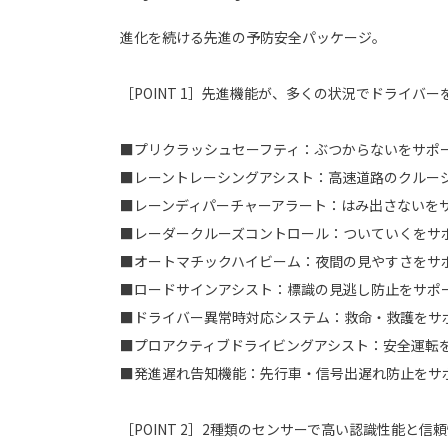
進化を続ける先進の予防安全パッケージ。
［POINT 1］先進機能が、多くの状況でドライバ
■プリクラッシュセーフティ：ぶつからないをサポ
■レーントレーシングアシスト：高速道路のクルー
■レーンディパーチャーアラート：はみ出さないを
■レーダークルーズコントロール：ついていくをサ
■オートマチックハイビーム：夜間の見やすさをサ
■ロードサインアシスト：標識の見逃し防止をサポ
■ドライバー異常時対応システム：救命・救護をサ
■プロアクティブドライビングアシスト：安全運転
■発進遅れ告知機能：先行車・信号出遅れ防止をサ
［POINT 2］2種類のセンサーで高い認識性能と信