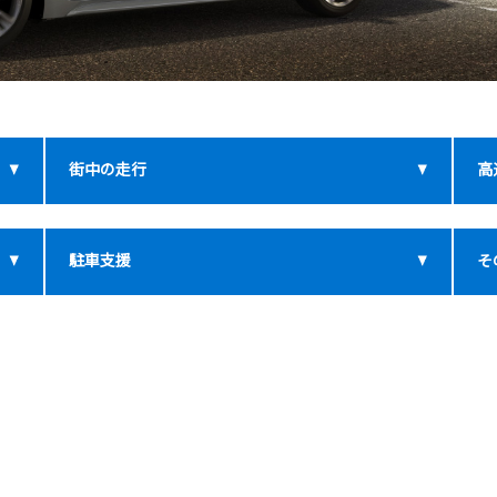
街中の走行
高
駐車支援
そ