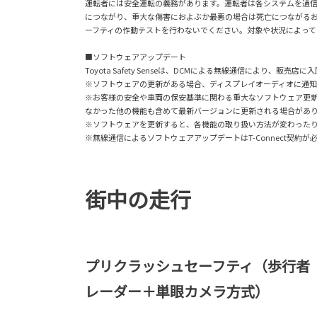
運転者には安全運転の義務があります。運転者は各システムを過
につながり、重大な傷害におよぶか最悪の場合は死亡につながる
ーフティの作動テストを行わないでください。対象や状況によって
■ソフトウェアアップデート
Toyota Safety Senseは、DCMによる無線通信により
※ソフトウェアの更新がある場合、ディスプレイオーディオに通
※お客様の安全や車両の保安基準に関わる重大なソフトウェア更
なかった他の機能も含めて最新バージョンに更新される場合があ
※ソフトウェアを更新すると、各機能の取り扱い方法が変わったり、
※無線通信によるソフトウェアアップデートはT-Connect契約が
街中の走行
プリクラッシュセーフティ（歩行者
レーダー＋単眼カメラ方式）