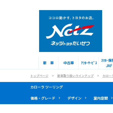
ｽﾏﾎ･保
新 車
中古車
ｱﾌﾀｰｻｰﾋﾞｽ
JAF
トップページ
新車取り扱いラインナップ
カロー
カローラ ツーリング
価格・グレード
デザイン
室内空間