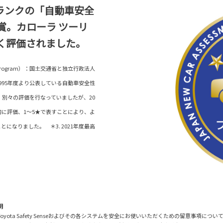
ランクの「自動車安全
賞。カローラ ツーリ
く評価されました。
ent Program）：国土交通省と独立行政法人
995年度より公表している自動車安全性
等、別々の評価を行なっていましたが、20
的に評価、1～5★で表すことにより、よ
なりました。 ＊3. 2021年度最高
明
に際し、Toyota Safety Senseおよびその各システムを安全にお使いいただくための留意