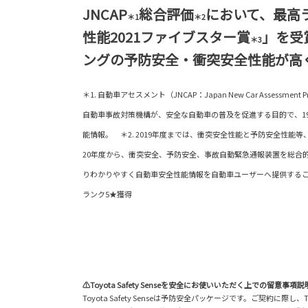
JNCAP
総合評価
において、最高
＊1
＊2
性能2021ファイブスター賞
」を受
＊3
ングの予防安全・衝突安全性能が高
＊1. 自動車アセスメント（JNCAP：Japan New Car Assessm
自動車事故対策機構が、安全な自動車の普及を促進する目的で、1
能情報。 ＊2. 2019年度までは、衝突安全性能と予防安全性能
20年度から、衝突安全、予防安全、事故自動緊急通報装置を総合
りわかりやすく自動車安全性能情報を自動車ユーザーへ提供することに
ランク5★獲得
⚠Toyota Safety Senseを安全にお使いいただく上での留意事項説
Toyota Safety Senseは予防安全パッケージです。ご契約