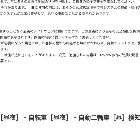
信せず、常に自らの責任で周囲の状況を把握し、ご自身の操作で安全を確保してください。
おそれがあります。 ■ご使用の前には、あらかじめ取扱説明書で各システムの特徴・操作
はシステムが正常に作動せず、思わぬ事故につながるおそれがあります。
、販売店に入庫することなく最新のソフトウェアに更新できます。この更新により最新の安全機能を提
知画面が表示されます。画面の指示に従ってすみやかに更新してください。
新が必要になった場合には、お客様の更新の許諾の有無にかかわらず、自動でソフトウェア
ります。
機能が追加されることがあります。変更・追加された内容は、toyota.jp内の取扱説明
必要です。
［昼夜］・自転車［昼夜］・自動二輪車［昼］検知