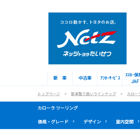
ｽﾏﾎ･保
新 車
中古車
ｱﾌﾀｰｻｰﾋﾞｽ
JAF
トップページ
新車取り扱いラインナップ
カロー
カローラ ツーリング
価格・グレード
デザイン
室内空間