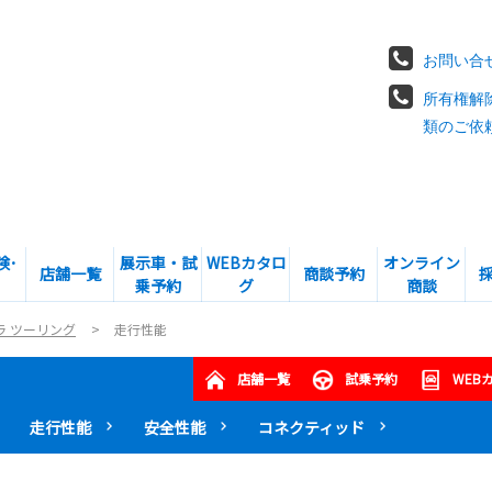
お問い合
所有権解
類のご依
険･
展示車・試
WEBカタロ
オンライン
店舗一覧
商談予約
乗予約
グ
商談
ラ ツーリング
走行性能
店舗一覧
試乗予約
WEB
走行性能
安全性能
コネクティッド